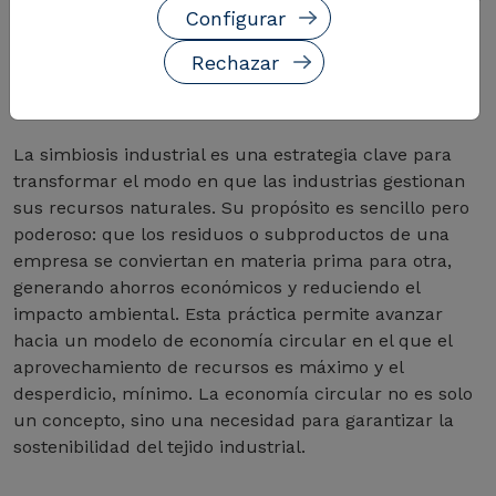
Configurar
LA SIMBIOSIS INDUSTRIAL COMO MOTOR
Rechazar
DE LA ECONOMÍA CIRCULAR
La simbiosis industrial es una estrategia clave para
transformar el modo en que las industrias gestionan
sus recursos naturales. Su propósito es sencillo pero
poderoso: que los residuos o subproductos de una
empresa se conviertan en materia prima para otra,
generando ahorros económicos y reduciendo el
impacto ambiental. Esta práctica permite avanzar
hacia un modelo de economía circular en el que el
aprovechamiento de recursos es máximo y el
desperdicio, mínimo. La economía circular no es solo
un concepto, sino una necesidad para garantizar la
sostenibilidad del tejido industrial.