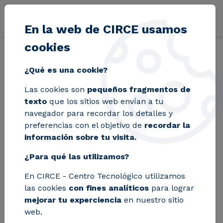
Pasar al contenido principal
En la web de CIRCE usamos
cookies
Volver
Inicio
Blog
Simbiosis industrial: cómo convertir residuos en op
¿Qué es una cookie?
Las cookies son
pequeños fragmentos de
Simbiosis industrial:
texto
que los sitios web envían a tu
navegador para recordar los detalles y
cómo convertir
preferencias con el objetivo de
recordar la
información sobre tu visita.
residuos en
¿Para qué las utilizamos?
oportunidades y
En CIRCE - Centro Tecnológico utilizamos
avanzar hacia una
las cookies
con fines analíticos
para lograr
economía circular
mejorar tu experciencia
en nuestro sitio
web.