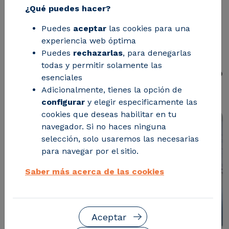
eficiente
¿Qué puedes hacer?
Puedes
aceptar
las cookies para una
CIRCE ayuda a las empresas a
experiencia web óptima
Puedes
rechazarlas
, para denegarlas
colaborar en el proyecto europeo
todas y permitir solamente las
SYMBA a maximizar el aprovechamiento
esenciales
de recursos naturales.
Adicionalmente, tienes la opción de
configurar
y elegir especificamente las
cookies que deseas habilitar en tu
navegador. Si no haces ninguna
selección, solo usaremos las necesarias
para navegar por el sitio.
Saber más acerca de las cookies
Aceptar