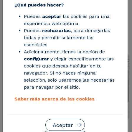
¿Qué puedes hacer?
Una tecnología que convierte residuos
Puedes
aceptar
las cookies para una
complejos en bioaceites y biocarbón,
experiencia web óptima
reduciendo costes y favoreciendo la
Puedes
rechazarlas
, para denegarlas
todas y permitir solamente las
economía circular
esenciales
Adicionalmente, tienes la opción de
configurar
y elegir especificamente las
cookies que deseas habilitar en tu
navegador. Si no haces ninguna
selección, solo usaremos las necesarias
para navegar por el sitio.
Saber más acerca de las cookies
Aceptar