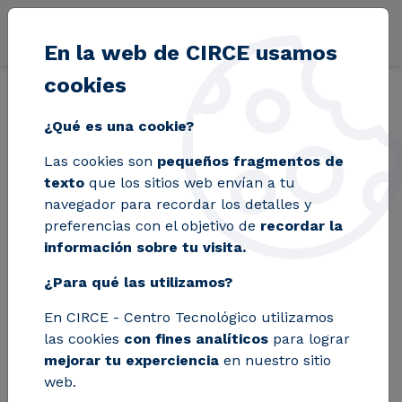
Pasar al contenido principal
En la web de CIRCE usamos
cookies
Volver
Inicio
Blog
Valorización hidrotermal de residuos húmedos: de 
¿Qué es una cookie?
Las cookies son
pequeños fragmentos de
Valorización
texto
que los sitios web envían a tu
navegador para recordar los detalles y
hidrotermal de
preferencias con el objetivo de
recordar la
información sobre tu visita.
residuos húmedos:
¿Para qué las utilizamos?
de los lodos y algas a
En CIRCE - Centro Tecnológico utilizamos
bioproductos
las cookies
con fines analíticos
para lograr
sostenibles
mejorar tu experciencia
en nuestro sitio
web.