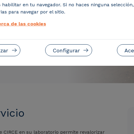
 habilitar en tu navegador. Si no haces ninguna selección
CE en su laboratorio
ias para navegar por el sitio.
de procesos
rca de las cookies
s y gasificación con
zar
Configurar
Ace
vicio
ee CIRCE en su laboratorio permite revalorizar