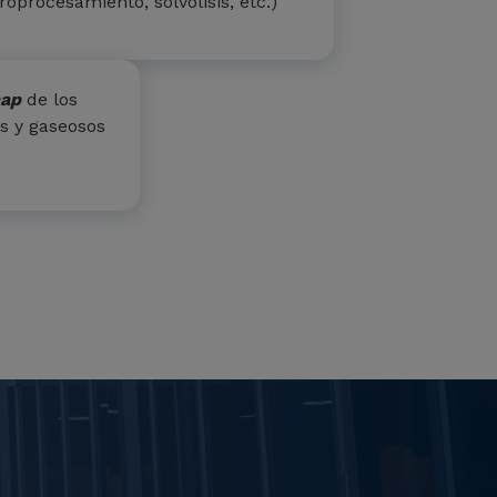
roprocesamiento, solvólisis, etc.)
ap
de los
os y gaseosos