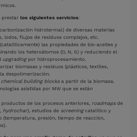
érmicos.
E prestar
los siguientes servicios
:
(carbonización hidrotermal) de diversas materias
lodos, flujos de residuos complejos, etc.
catalíticamente) las propiedades de bio-aceites y
iminando los heteroátomos (O, N, S) y reduciendo el
el
upgrading
por hidroprocesamiento.
izar biomasas y residuos (plásticos, textiles,
 la despolimerización.
y
chemical building blocks
a partir de la biomasa.
nologías asistidas por MW que se están
 productos de los procesos anteriores,
roadmaps
de
s,
hydrochar
), estudios de
screening
catalítico y
 (temperatura, presión, tiempo de reacción,
vos).