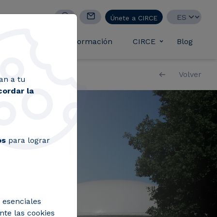
Select your lan
Únete a CIRCE
casos de éxito
Formación
CIRCE
Blog
Toggle submen
Volver
an a tu
cordar la
os
para lograr
 esenciales
nte las cookies