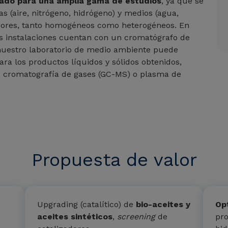
izado para una amplia gama de estudios
, ya que se
s (aire, nitrógeno, hidrógeno) y medios (agua,
adores, tanto homogéneos como heterogéneos. En
as instalaciones cuentan con un cromatógrafo de
nuestro laboratorio de medio ambiente puede
ra los productos líquidos y sólidos obtenidos,
 cromatografía de gases (GC-MS) o plasma de
Propuesta de valor
Upgrading (catalítico) de
bio-aceites y
Op
aceites sintéticos
,
screening
de
pr