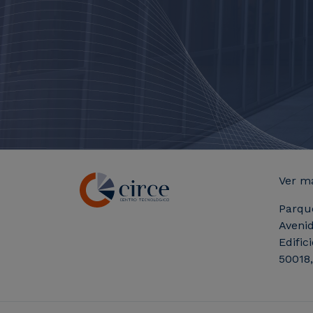
Ver m
Parqu
Avenid
Edific
50018