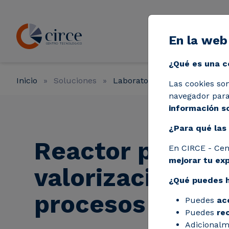
Pasar al contenido principal
En la web
Líneas de a
¿Qué es una c
Inicio
Soluciones
Laboratorios
Reactor para
Las cookies so
navegador para 
información so
¿Para qué las 
Reactor para
En CIRCE - Cen
mejorar tu ex
valorización po
¿Qué puedes 
procesos térmi
Puedes
ac
Puedes
re
Adicionalm