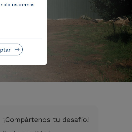
, solo usaremos
ptar
¡Compártenos tu desafío!