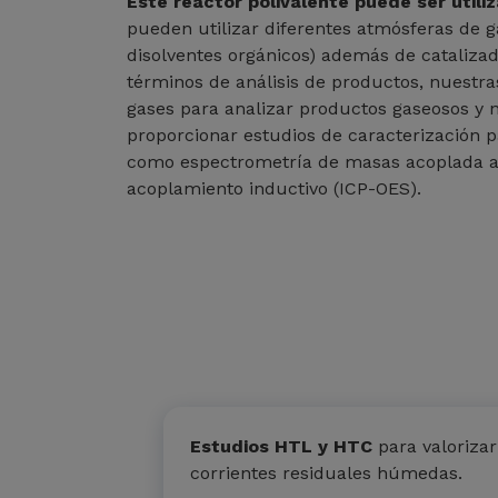
Este reactor polivalente puede ser util
pueden utilizar diferentes atmósferas de ga
disolventes orgánicos) además de cataliz
términos de análisis de productos, nuestr
gases para analizar productos gaseosos y 
proporcionar estudios de caracterización pa
como espectrometría de masas acoplada a
acoplamiento inductivo (ICP-OES).
Estudios HTL y HTC
para valorizar
corrientes residuales húmedas.