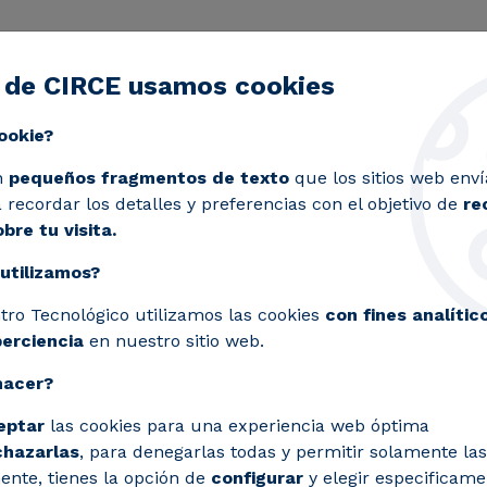
 de CIRCE usamos cookies
ctividad
Servicios
Laboratorios
Proyectos y 
Toggle submenu
ookie?
 valorización por procesos térmicos
n
pequeños fragmentos de texto
que los sitios web enví
recordar los detalles y preferencias con el objetivo de
re
bre tu visita.
utilizamos?
tro Tecnológico utilizamos las cookies
con fines analític
perciencia
en nuestro sitio web.
r
hacer?
cos
eptar
las cookies para una experiencia web óptima
chazarlas
, para denegarlas todas y permitir solamente las
ente, tienes la opción de
configurar
y elegir especificame