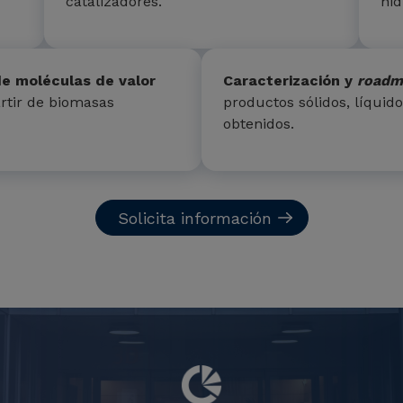
catalizadores.
hid
de moléculas de valor
Caracterización y
roadm
artir de biomasas
productos sólidos, líquid
obtenidos.
Solicita información