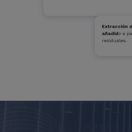
Extracción 
añadid
o a p
residuales.