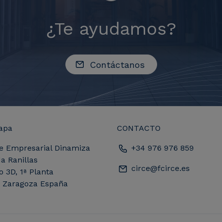
¿Te ayudamos?
Contáctanos
apa
CONTACTO
e Empresarial Dinamiza
+34 976 976 859
a Ranillas
circe@fcirce.es
io 3D, 1ª Planta
, Zaragoza España