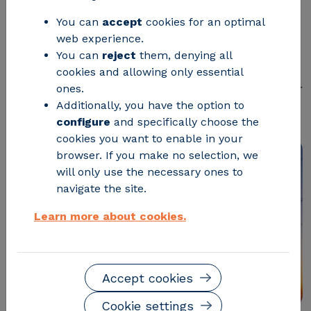
tecnológico está trabajando para
You can
accept
cookies for an optimal
web experience.
ofrecer soluciones que ayuden a
You can
reject
them, denying all
planificar con ventaja, anticipar
cookies and allowing only essential
riesgos, optimizar inversiones y mejorar
ones.
Additionally, you have the option to
la gestión del sistema eléctrico.
configure
and specifically choose the
cookies you want to enable in your
browser. If you make no selection, we
will only use the necessary ones to
navigate the site.
Learn more about cookies.
Accept cookies
Cookie settings