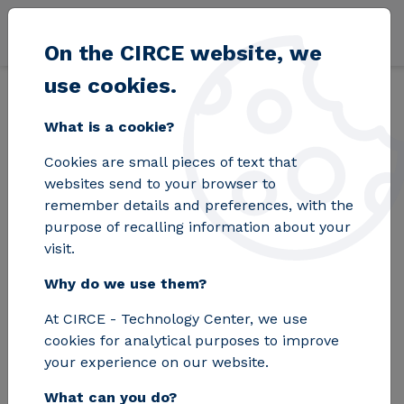
Skip to main content
On the CIRCE website, we
use cookies.
Back
Home
Blog
CIRCE integra la planificación eléctrica 2025–2030 
What is a cookie?
Cookies are small pieces of text that
CIRCE integra la
websites send to your browser to
remember details and preferences, with the
planificación
purpose of recalling information about your
visit.
eléctrica 2025–2030
Why do we use them?
para proyectar la red
At CIRCE - Technology Center, we use
del futuro
cookies for analytical purposes to improve
your experience on our website.
What can you do?
Del plan a la decisión: el centro