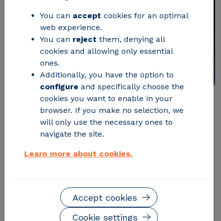
You can
accept
cookies for an optimal
web experience.
You can
reject
them, denying all
cookies and allowing only essential
ones.
Additionally, you have the option to
configure
and specifically choose the
cookies you want to enable in your
CIRCE, coordinador del
browser. If you make no selection, we
will only use the necessary ones to
proyecto europeo TRIBE, ha
navigate the site.
publicado dentro de esta
Learn more about cookies.
iniciativa una guía online de
medidas de eficiencia
energética dirigidas tanto a
Accept cookies
los usuarios como a los
Cookie settings