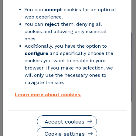
proyecto europeo S-
You can
accept
cookies for an optimal
PARCS
web experience.
You can
reject
them, denying all
cookies and allowing only essential
ones.
Additionally, you have the option to
configure
and specifically choose the
cookies you want to enable in your
browser. If you make no selection, we
will only use the necessary ones to
navigate the site.
Learn more about cookies.
A TRAVÉS DE 7 PARQUES PILOTO ESTE PROYECTO
Accept cookies
AYUDA A DESARROLLAR UN PLAN DE COOPERACIÓN
ENERGÉTICA QUE LOGRE REDUCIR LOS COSTES Y
Cookie settings