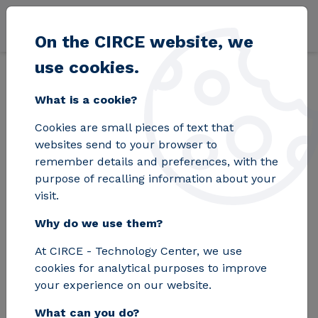
Skip to main content
On the CIRCE website, we
use cookies.
Back
Home
Blog
Aumentar la producción de parques industriales r
What is a cookie?
Cookies are small pieces of text that
Aumentar la
websites send to your browser to
remember details and preferences, with the
producción de
purpose of recalling information about your
visit.
parques industriales
Why do we use them?
reduciendo los
At CIRCE - Technology Center, we use
costes energéticos
cookies for analytical purposes to improve
es la propuesta del
your experience on our website.
What can you do?