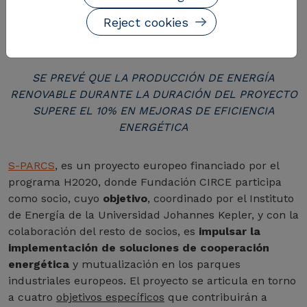
CONSUMO ENERGÉTICOS, POTENCIANDO LA
Reject cookies
IMPLANTACIÓN DE ENERGÍAS RENOVABLES EN LA
ZONA.
SE PREVÉ QUE LA PRODUCCIÓN DE ENERGÍA
RENOVABLE DURANTE LA DURACIÓN DEL PROYECTO
SUPERE EL 10% EN MEJORAS DE EFICIENCIA
ENERGÉTICA
S-PARCS
, es un proyecto europeo financiado por el
programa H2020, donde Fundación CIRCE participa
como socio, cuyo
objetivo
, coordinado por el Instituto
de Energía de la Universidad Johannes Kepler, y con la
colaboración del resto de socios, es
impulsar la
implementación de soluciones de cooperación
energética
y mutualización en los parques
industriales europeos. El proyecto se articula en torno
a cuatro
objetivos específicos
que contribuirán a