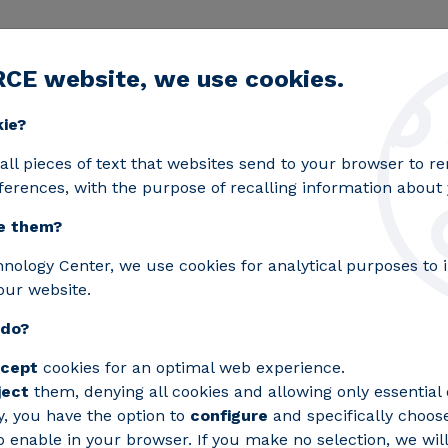
RCE website, we use cookies.
egic lines
Services
Laboratories
Projects an
Toggle submenu
kie?
stablece una alianza con CIRCE, que se convierte en prov
all pieces of text that websites send to your browser to 
ferences, with the purpose of recalling information about y
e them?
lsa MotoStudent y est
hnology Center, we use cookies for analytical purposes to
our website.
, que se convierte en p
 do?
léctricos de la competi
cept
cookies for an optimal web experience.
ject
them, denying all cookies and allowing only essential 
l internacional para fomentar el desarroll
y, you have the option to
configure
and specifically choos
 enable in your browser. If you make no selection, we will