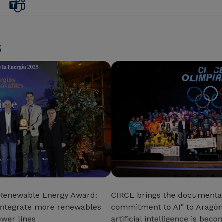
s
Renewable Energy Award:
CIRCE brings the documentary
to integrate more renewables
commitment to AI" to Aragó
wer lines
artificial intelligence is bec