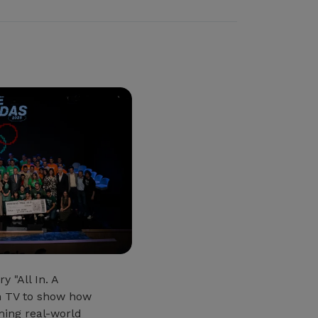
 "All In. A
n TV to show how
oming real-world