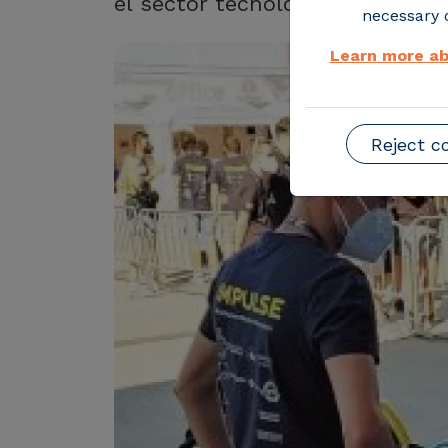
el sector tecnológico
necessary o
Learn more ab
Reject c