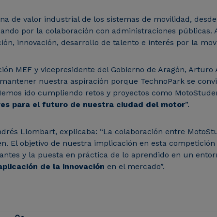
na de valor industrial de los sistemas de movilidad, desd
ndo por la colaboración con administraciones públicas.
ión, innovación, desarrollo de talento e interés por la mov
ón MEF y vicepresidente del Gobierno de Aragón, Arturo A
antener nuestra aspiración porque TechnoPark se convier
o. Hemos ido cumpliendo retos y proyectos como MotoStud
ves para el futuro de nuestra ciudad del motor
”.
ndrés Llombart, explicaba: “La colaboración entre MotoSt
ven. El objetivo de nuestra implicación en esta competición
pantes y la puesta en práctica de lo aprendido en un entorn
plicación de la innovación
en el mercado”.