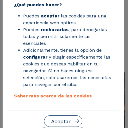
¿Qué puedes hacer?
La compañía, especializada en la
Puedes
aceptar
las cookies para una
fabricación de piezas para el
experiencia web óptima
automóvil, emprende un proyecto
Puedes
rechazarlas
, para denegarlas
todas y permitir solamente las
junto al centro tecnológico CIRCE con
esenciales
el que ha conseguido mejorar en torno
Adicionalmente, tienes la opción de
a un 9% su eficiencia energética
configurar
y elegir especificamente las
cookies que deseas habilitar en tu
navegador. Si no haces ninguna
selección, solo usaremos las necesarias
para navegar por el sitio.
Saber más acerca de las cookies
Aceptar