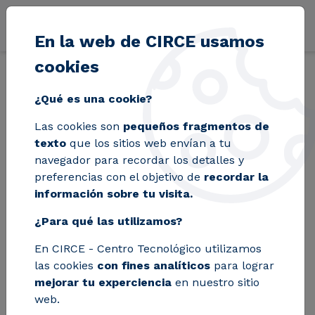
Pasar al contenido principal
En la web de CIRCE usamos
cookies
Volver
Inicio
Blog
CEFA da un paso más hacia la gestión energética in
¿Qué es una cookie?
Las cookies son
pequeños fragmentos de
CEFA da un paso más
texto
que los sitios web envían a tu
navegador para recordar los detalles y
hacia la gestión
preferencias con el objetivo de
recordar la
información sobre tu visita.
energética
¿Para qué las utilizamos?
inteligente de su
En CIRCE - Centro Tecnológico utilizamos
planta con la ayuda
las cookies
con fines analíticos
para lograr
de CIRCE
mejorar tu experciencia
en nuestro sitio
web.