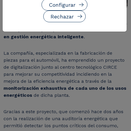
Configurar
Rechazar
La planta aragonesa
CEFA
(Celulosa Fabril) de Malpica
da un paso más para posicionarse como
referencia
en gestión energética inteligente
.
La compañía, especializada en la fabricación de
piezas para el automóvil, ha emprendido un proyecto
de digitalización junto al centro tecnológico CIRCE
para mejorar su competitividad incidiendo en la
mejora de la eficiencia energética a través de la
monitorización exhaustiva de cada uno de los usos
energéticos
de dicha planta.
Gracias a este proyecto, que comenzó hace dos años
con la realización de una auditoría energética que
permitió detectar los puntos críticos del consumo,