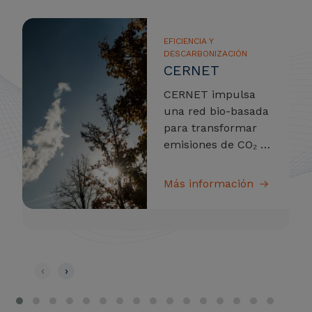
EFICIENCIA Y
DESCARBONIZACIÓN
CERNET
CERNET impulsa
una red bio-basada
para transformar
emisiones de CO₂ y
CH₄ en productos
sostenibles para los
Más información
sectores del
plástico, la
cosmética, la
limpieza y la
alimentación.
‹
›