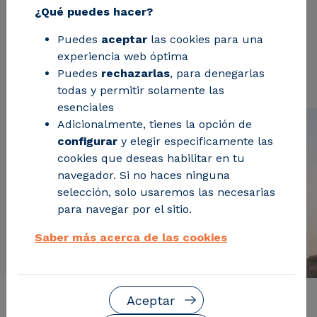
¿Qué puedes hacer?
nuestra línea de actividad busca desafiar las
prácticas convencionales y avanzar hacia un
Puedes
aceptar
las cookies para una
modelo más sostenible con un tejido
experiencia web óptima
empresarial más competitivo.
Puedes
rechazarlas
, para denegarlas
todas y permitir solamente las
esenciales
Adicionalmente, tienes la opción de
configurar
y elegir especificamente las
cookies que deseas habilitar en tu
navegador. Si no haces ninguna
selección, solo usaremos las necesarias
para navegar por el sitio.
Saber más acerca de las cookies
Aceptar