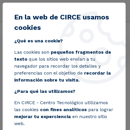
Pasar al contenido principal
En la web de CIRCE usamos
cookies
Volver
Inicio
Líneas de actividad
Eficiencia y descarbonización
¿Qué es una cookie?
Las cookies son
pequeños fragmentos de
texto
que los sitios web envían a tu
navegador para recordar los detalles y
Eficiencia y
preferencias con el objetivo de
recordar la
información sobre tu visita.
descarbonización
¿Para qué las utilizamos?
Trabajamos para transformar la manera en la
En CIRCE - Centro Tecnológico utilizamos
que utilizamos los recursos y reducimos la
las cookies
con fines analíticos
para lograr
huella ambiental. Desde la optimización de
mejorar tu experciencia
en nuestro sitio
procesos hasta la implementación de
web.
tecnologías que promueven la eficiencia,