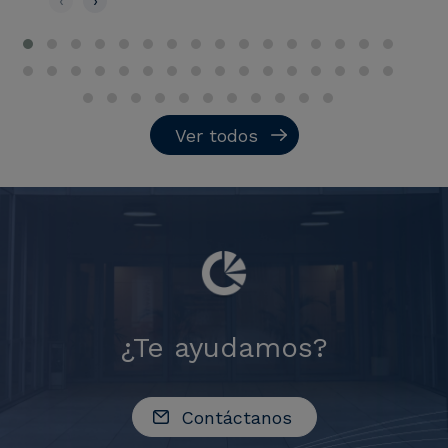
‹
›
Ver todos
¿Te ayudamos?
Contáctanos