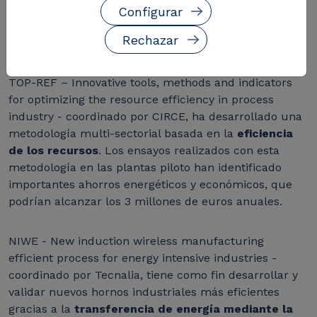
del 7º Programa Marco y abordan la
eficiencia
Configurar
energética industrial
desde distintos ámbitos
Rechazar
tecnológicos.
TOP-REF – Innovative tools, methods and indicators
for optimizing the resource efficiency in process
industry - coordinado por CIRCE, ha desarrollado una
metodología multi-sectorial basada en la
eficiencia
de los recursos
. Los ensayos realizados con esta
metodología en las plantas piloto han identificado
importantes ahorros energéticos y económicos, que
podrían alcanzar los 3 millones de euros anuales.
NIWE - New induction wireless manufacturing
efficient process for energy intensive industries -
coordinado por Tecnalia, tiene como fin desarrollar y
validar nuevos hornos industriales más eficientes
gracias a la
transferencia de energía mediante la