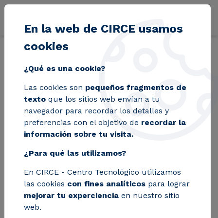
Pasar al contenido principal
En la web de CIRCE usamos
cookies
Volver
Inicio
Blog
Soluciones innovadoras para la eficiencia energética
¿Qué es una cookie?
Las cookies son
pequeños fragmentos de
Soluciones
texto
que los sitios web envían a tu
navegador para recordar los detalles y
innovadoras para la
preferencias con el objetivo de
recordar la
información sobre tu visita.
eficiencia energética
¿Para qué las utilizamos?
industrial
En CIRCE - Centro Tecnológico utilizamos
las cookies
con fines analíticos
para lograr
La revista European Energy Innovation
mejorar tu experciencia
en nuestro sitio
web.
ha publicado un artículo sobre dos