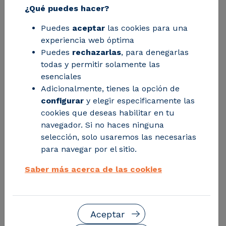
¿Qué puedes hacer?
proyectos de CIRCE encaminados a
desarrollar un sector industrial
Puedes
aceptar
las cookies para una
experiencia web óptima
europeo más competitivo y sostenible
Puedes
rechazarlas
, para denegarlas
todas y permitir solamente las
esenciales
Adicionalmente, tienes la opción de
configurar
y elegir especificamente las
cookies que deseas habilitar en tu
navegador. Si no haces ninguna
selección, solo usaremos las necesarias
para navegar por el sitio.
Saber más acerca de las cookies
Los dos proyectos presentados, TOP-REF y
NIWE
,
Aceptar
están financiados por la Comisión Europea a través