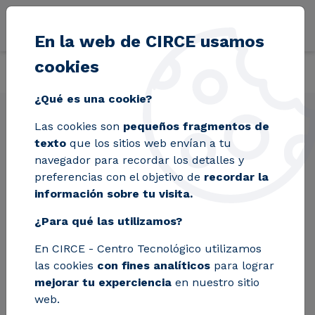
Pasar al contenido principal
En la web de CIRCE usamos
cookies
Volver
Inicio
Líneas de actividad
Tecnologías industriales
¿Qué es una cookie?
Las cookies son
pequeños fragmentos de
texto
que los sitios web envían a tu
navegador para recordar los detalles y
Tecnologías
preferencias con el objetivo de
recordar la
información sobre tu visita.
industriales
¿Para qué las utilizamos?
CIRCE lidera el avance de las tecnologías
En CIRCE - Centro Tecnológico utilizamos
industriales, marcando el camino hacia una
las cookies
con fines analíticos
para lograr
producción más inteligente y sostenible.
mejorar tu experciencia
en nuestro sitio
Desde la automatización hasta la
web.
digitalización, estamos reinventando la forma