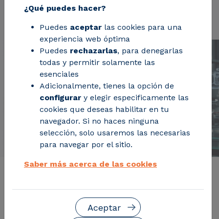
¿Qué puedes hacer?
en que las industrias operan.
Puedes
aceptar
las cookies para una
experiencia web óptima
Puedes
rechazarlas
, para denegarlas
todas y permitir solamente las
esenciales
Adicionalmente, tienes la opción de
configurar
y elegir especificamente las
cookies que deseas habilitar en tu
navegador. Si no haces ninguna
selección, solo usaremos las necesarias
para navegar por el sitio.
Saber más acerca de las cookies
Soluciones de Tecnologías
Aceptar