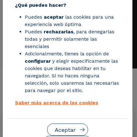
¿Qué puedes hacer?
Puedes
aceptar
las cookies para una
experiencia web óptima
Puedes
rechazarlas
, para denegarlas
todas y permitir solamente las
esenciales
Adicionalmente, tienes la opción de
configurar
y elegir especificamente las
cookies que deseas habilitar en tu
navegador. Si no haces ninguna
Información de interés del
selección, solo usaremos las necesarias
para navegar por el sitio.
proyecto
Saber más acerca de las cookies
Fechas
Noviembre 2012 - Mayo 2017
Aceptar