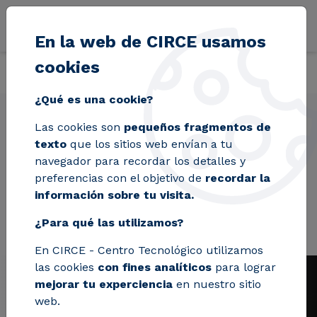
Pasar al contenido principal
En la web de CIRCE usamos
cookies
Volver
Inicio
Proyectos
EFEVE
¿Qué es una cookie?
Las cookies son
pequeños fragmentos de
texto
que los sitios web envían a tu
EFEVE
navegador para recordar los detalles y
preferencias con el objetivo de
recordar la
información sobre tu visita.
¿Para qué las utilizamos?
En CIRCE - Centro Tecnológico utilizamos
las cookies
con fines analíticos
para lograr
mejorar tu experciencia
en nuestro sitio
web.