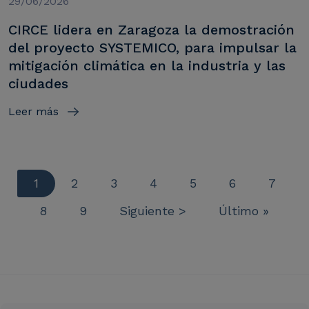
29/06/2026
CIRCE lidera en Zaragoza la demostración
del proyecto SYSTEMICO, para impulsar la
mitigación climática en la industria y las
ciudades
Leer más
Página actual
Página
Página
Página
Página
Página
Página
1
2
3
4
5
6
7
Paginación
Página
Página
Siguiente página
Última página
8
9
Siguiente >
Último »