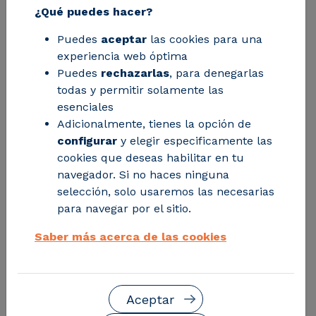
¿Qué puedes hacer?
15/07/2026 - Eficiencia y descarbonización
Puedes
aceptar
las cookies para una
experiencia web óptima
El demostrador, desarrollado en el marco del
Puedes
rechazarlas
, para denegarlas
proyecto europeo eLITHE, ha iniciado la
todas y permitir solamente las
producción de frita sin emplear gas natural y
esenciales
abre la puerta al diseño de un horno
Adicionalmente, tienes la opción de
industrial de capacidad diez veces superior.
configurar
y elegir especificamente las
cookies que deseas habilitar en tu
Descubrir más
navegador. Si no haces ninguna
selección, solo usaremos las necesarias
para navegar por el sitio.
Saber más acerca de las cookies
Aceptar