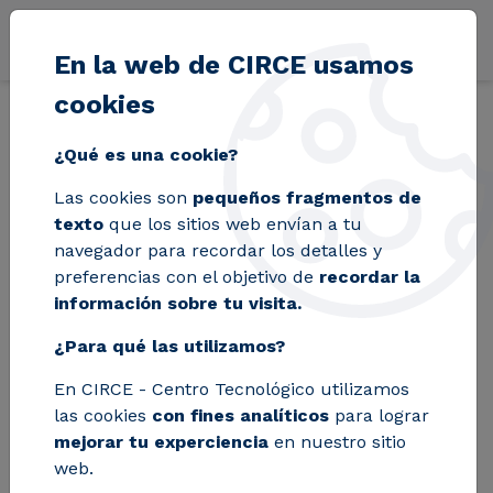
Pasar al contenido principal
En la web de CIRCE usamos
cookies
Volver
Inicio
Blog
¿Qué es una cookie?
CIRCE coordina la
Las cookies son
pequeños fragmentos de
texto
que los sitios web envían a tu
puesta en marcha
navegador para recordar los detalles y
preferencias con el objetivo de
recordar la
de un horno 100 %
información sobre tu visita.
eléctrico para la
¿Para qué las utilizamos?
fusión de frita
En CIRCE - Centro Tecnológico utilizamos
las cookies
con fines analíticos
para lograr
cerámica hasta
mejorar tu experciencia
en nuestro sitio
web.
1.500 °C