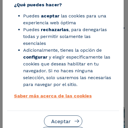
excelencia en
¿Qué puedes hacer?
inteligencia artificial
Puedes
aceptar
las cookies para una
para la Seguridad y la
experiencia web óptima
Puedes
rechazarlas
, para denegarlas
Defensa
todas y permitir solamente las
esenciales
Adicionalmente, tienes la opción de
El proyecto, financiado por el CDTI
configurar
y elegir especificamente las
cookies que deseas habilitar en tu
dentro de los Programas Estratégicos
navegador. Si no haces ninguna
Cervera, arrancó en enero de 2026 con
selección, solo usaremos las necesarias
un presupuesto de casi 6 millones de
para navegar por el sitio.
euros y una duración de tres años
Saber más acerca de las cookies
Aceptar