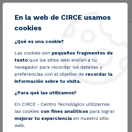
Pasar al contenido principal
En la web de CIRCE usamos
cookies
Volver
Inicio
Blog
Siete centros tecnológicos españoles unen fuerzas e
¿Qué es una cookie?
Las cookies son
pequeños fragmentos de
Siete centros
texto
que los sitios web envían a tu
navegador para recordar los detalles y
tecnológicos
preferencias con el objetivo de
recordar la
información sobre tu visita.
españoles unen
¿Para qué las utilizamos?
fuerzas en
En CIRCE - Centro Tecnológico utilizamos
GUARDIANES, la
las cookies
con fines analíticos
para lograr
primera red de
mejorar tu experciencia
en nuestro sitio
web.