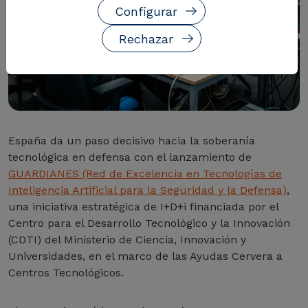
Configurar
Rechazar
España da un paso decisivo hacia la soberanía
tecnológica en defensa con el lanzamiento de
GUARDIANES (Red de Excelencia en Tecnologías de
Inteligencia Artificial para la Seguridad y la Defensa)
,
una iniciativa estratégica de I+D+i financiada por el
Centro para el Desarrollo Tecnológico y la Innovación
(CDTI) del Ministerio de Ciencia, Innovación y
Universidades, en el marco de las Ayudas Cervera a
Centros Tecnológicos.