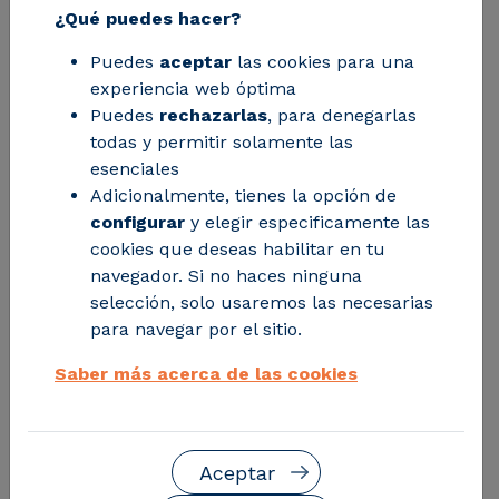
¿Qué puedes hacer?
Licitaciones activa
Puedes
aceptar
las cookies para una
experiencia web óptima
Puedes
rechazarlas
, para denegarlas
todas y permitir solamente las
Licitaciones finalizadas
esenciales
Adicionalmente, tienes la opción de
configurar
y elegir especificamente las
cookies que deseas habilitar en tu
PC-2025-2266 HOMOLOGACIÓN
navegador. Si no haces ninguna
DE PROVEEDORES PARA LA
selección, solo usaremos las necesarias
PRESTACIÓN DEL SERVICIO DE
para navegar por el sitio.
AUDITORÍA DE PROYECTOS
PÚBLICOS
Saber más acerca de las cookies
Referencia:
PC-2025-2266
Fecha de publicación:
26/11/2025
Aceptar
Estado:
Finalizado