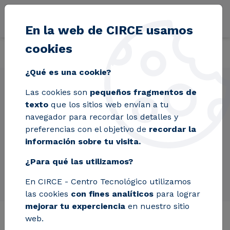
Pasar al contenido principal
En la web de CIRCE usamos
cookies
Volver
Inicio
Perfil del contratante
¿Qué es una cookie?
Las cookies son
pequeños fragmentos de
texto
que los sitios web envían a tu
navegador para recordar los detalles y
Perfil del contratante
preferencias con el objetivo de
recordar la
información sobre tu visita.
¿Para qué las utilizamos?
En CIRCE - Centro Tecnológico utilizamos
las cookies
con fines analíticos
para lograr
mejorar tu experciencia
en nuestro sitio
web.