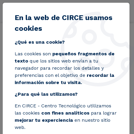
Pasar al contenido principal
En la web de CIRCE usamos
cookies
Volver
Inicio
Blog
¿Qué es una cookie?
CIRCE coordina la
Las cookies son
pequeños fragmentos de
texto
que los sitios web envían a tu
puesta en marcha
navegador para recordar los detalles y
preferencias con el objetivo de
recordar la
de un horno 100 %
información sobre tu visita.
eléctrico para la
¿Para qué las utilizamos?
fusión de frita
En CIRCE - Centro Tecnológico utilizamos
las cookies
con fines analíticos
para lograr
cerámica hasta
mejorar tu experciencia
en nuestro sitio
web.
1.500 °C