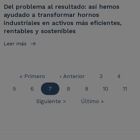
Del problema al resultado: así hemos
ayudado a transformar hornos
industriales en activos más eficientes,
rentables y sostenibles
Leer más
Primera página
Página anterior
Página
Página
« Primero
‹ Anterior
3
4
Página
Página
Página actual
Página
Página
Página
Página
5
6
7
8
9
10
11
Paginación
Siguiente página
Última página
Siguiente >
Último »