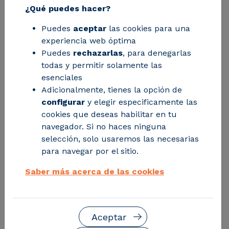
¿Qué puedes hacer?
15/07/2026 - Eficiencia y descarbonización
Puedes
aceptar
las cookies para una
experiencia web óptima
El demostrador, desarrollado en el marco del
Puedes
rechazarlas
, para denegarlas
proyecto europeo eLITHE, ha iniciado la
todas y permitir solamente las
producción de frita sin emplear gas natural y
esenciales
abre la puerta al diseño de un horno
Adicionalmente, tienes la opción de
industrial de capacidad diez veces superior.
configurar
y elegir especificamente las
cookies que deseas habilitar en tu
Descubrir más
navegador. Si no haces ninguna
selección, solo usaremos las necesarias
para navegar por el sitio.
Saber más acerca de las cookies
Aceptar