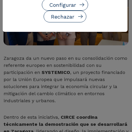
Configurar
Rechazar
Zaragoza da un nuevo paso en su consolidación como
referente europeo en sostenibilidad con su
participación en
SYSTEMICO
, un proyecto financiado
por la Unión Europea que impulsará nuevas
soluciones para integrar la economía circular y la
mitigación del cambio climático en entornos
industriales y urbanos.
Dentro de esta iniciativa,
CIRCE coordina
técnicamente la demostración que se desarrollará
en Zaragoza
, liderando el diseño, la implementación y