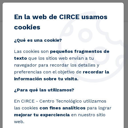
Pasar al contenido principal
En la web de CIRCE usamos
cookies
Volver
Inicio
Blog
CIRCE lidera en Zaragoza la demostración del proyec
¿Qué es una cookie?
Las cookies son
pequeños fragmentos de
CIRCE lidera en
texto
que los sitios web envían a tu
navegador para recordar los detalles y
Zaragoza la
preferencias con el objetivo de
recordar la
información sobre tu visita.
demostración del
¿Para qué las utilizamos?
proyecto
En CIRCE - Centro Tecnológico utilizamos
SYSTEMICO, para
las cookies
con fines analíticos
para lograr
impulsar la
mejorar tu experciencia
en nuestro sitio
web.