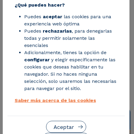
mitigación climática
¿Qué puedes hacer?
en la industria y las
Puedes
aceptar
las cookies para una
ciudades
experiencia web óptima
Puedes
rechazarlas
, para denegarlas
todas y permitir solamente las
esenciales
La trayectoria europea del centro
Adicionalmente, tienes la opción de
tecnológico y su colaboración con el
configurar
y elegir especificamente las
Ayuntamiento de Zaragoza permiten
cookies que deseas habilitar en tu
navegador. Si no haces ninguna
atraer un nuevo proyecto estratégico
selección, solo usaremos las necesarias
para acelerar la transición hacia una
para navegar por el sitio.
ciudad climáticamente neutra
Saber más acerca de las cookies
Aceptar