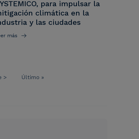
YSTEMICO, para impulsar la
itigación climática en la
ndustria y las ciudades
eer más
e página
Última página
e >
Último »