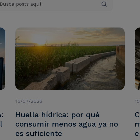
15/07/2026
1
s:
Huella hídrica: por qué
C
l
consumir menos agua ya no
m
es suficiente
e