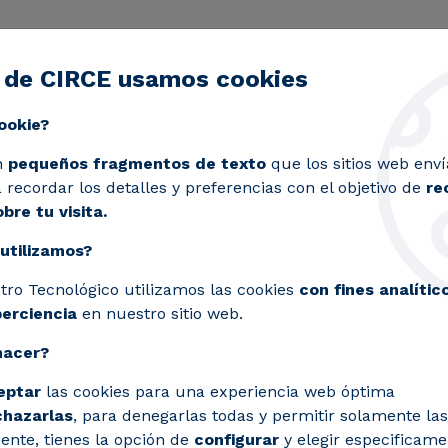
 de CIRCE usamos cookies
ctividad
Servicios
Laboratorios
Proyectos y 
Toggle submenu
ookie?
n
pequeños fragmentos de texto
que los sitios web enví
recordar los detalles y preferencias con el objetivo de
re
bre tu visita.
a puesta
utilizamos?
 horno
tro Tecnológico utilizamos las cookies
con fines analític
ara la
perciencia
en nuestro sitio web.
hacer?
erámica
eptar
las cookies para una experiencia web óptima
chazarlas
, para denegarlas todas y permitir solamente las
ente, tienes la opción de
configurar
y elegir especificame