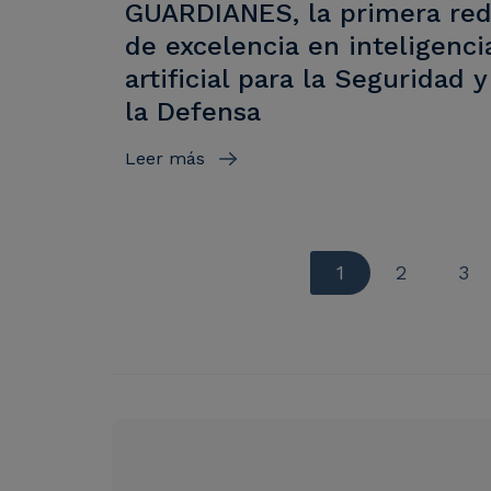
GUARDIANES, la primera re
de excelencia en inteligenci
artificial para la Seguridad y
la Defensa
Leer más
Página actual
Página
Pág
1
2
3