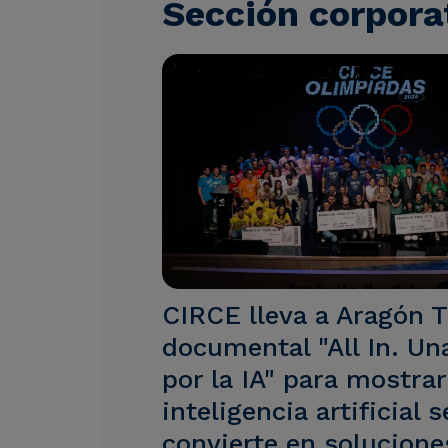
Sección corpora
CIRCE lleva a Aragón T
documental "All In. Un
por la IA" para mostra
inteligencia artificial s
convierte en solucione