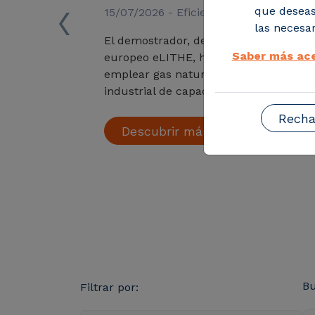
‹
que deseas
15/07/2026 - Eficiencia y descarboniza
las necesar
El demostrador, desarrollado en el ma
Saber más ace
europeo eLITHE, ha iniciado la producc
emplear gas natural y abre la puerta 
industrial de capacidad diez veces sup
Recha
Descubrir más
B
Filtrar por: