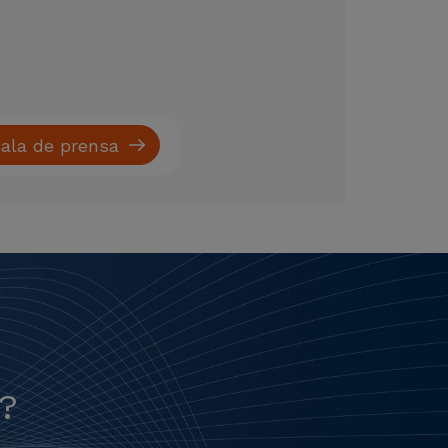
ala de prensa
?