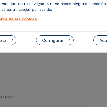
 habilitar en tu navegador. Si no haces ninguna selección
ción
ias para navegar por el sitio.
rco del proyecto
rca de las cookies
ión de frita sin
al diseño de un horno
erior.
zar
Configurar
Ace
uscador