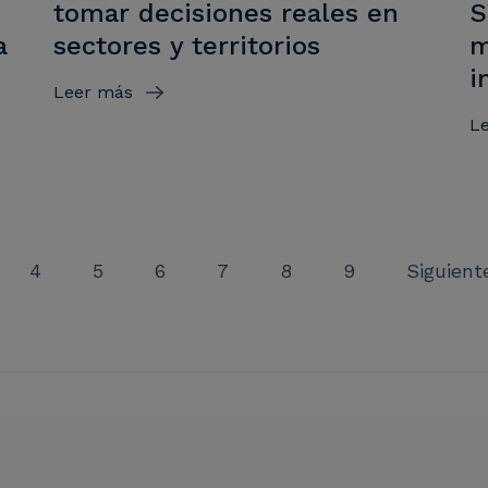
d
tomar decisiones reales en
S
a
sectores y territorios
m
i
Leer más
L
ina
Página
Página
Página
Página
Página
Página
Siguient
4
5
6
7
8
9
Siguient
Paginación