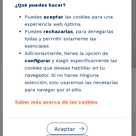
¿Qué puedes hacer?
Puedes
aceptar
las cookies para una
experiencia web óptima
Puedes
rechazarlas
, para denegarlas
todas y permitir solamente las
esenciales
Adicionalmente, tienes la opción de
configurar
y elegir especificamente las
cookies que deseas habilitar en tu
navegador. Si no haces ninguna
Información de interés del
selección, solo usaremos las necesarias
para navegar por el sitio.
proyecto
Saber más acerca de las cookies
Fechas
Enero 2020 - Diciembre 2023
Aceptar