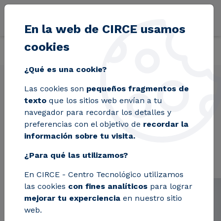
Pasar al contenido principal
En la web de CIRCE usamos
cookies
Volver
Inicio
Proyectos
SPIRE-SAIS
¿Qué es una cookie?
Las cookies son
pequeños fragmentos de
texto
que los sitios web envían a tu
SPIRE-SAIS
navegador para recordar los detalles y
preferencias con el objetivo de
recordar la
información sobre tu visita.
¿Para qué las utilizamos?
En CIRCE - Centro Tecnológico utilizamos
las cookies
con fines analíticos
para lograr
mejorar tu experciencia
en nuestro sitio
web.