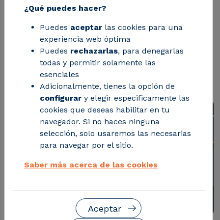
¿Qué puedes hacer?
por el centro tecnológico y financiado
Puedes
aceptar
las cookies para una
por la Comisión Europea con cerca de
experiencia web óptima
8 millones de euros, busca integrar la
Puedes
rechazarlas
, para denegarlas
energía solar térmica en el sector de la
todas y permitir solamente las
esenciales
agroindustria
Adicionalmente, tienes la opción de
configurar
y elegir especificamente las
cookies que deseas habilitar en tu
navegador. Si no haces ninguna
selección, solo usaremos las necesarias
para navegar por el sitio.
Saber más acerca de las cookies
Aceptar