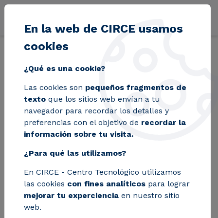
Pasar al contenido principal
En la web de CIRCE usamos
cookies
Volver
Inicio
Blog
El proyecto SHIP2FAIR de CIRCE se alza con una dis
¿Qué es una cookie?
Las cookies son
pequeños fragmentos de
El proyecto
texto
que los sitios web envían a tu
navegador para recordar los detalles y
SHIP2FAIR de CIRCE
preferencias con el objetivo de
recordar la
información sobre tu visita.
se alza con una
¿Para qué las utilizamos?
distinción en los
En CIRCE - Centro Tecnológico utilizamos
premios EnerAgen
las cookies
con fines analíticos
para lograr
mejorar tu experciencia
en nuestro sitio
web.
El proyecto, coordinado desde España