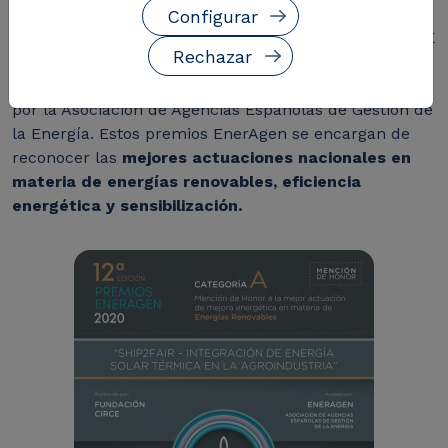
Configurar
El
proyecto europeo
SHIP2FAIR
, coordinado por CIRCE
Rechazar
desde España, ha recibido una
mención de honor
en
la
12ª edición de los
Premios EnerAgen
impulsados
por la Asociación de Agencias Españolas de Gestión de
la Energía. Estos premios EnerAgen se encargan de
reconocer las
mejores actuaciones nacionales en
materia de energías renovables, eficiencia
energética y sensibilización.