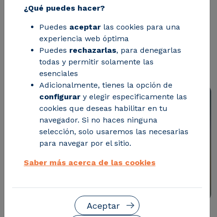
¿Qué puedes hacer?
La consejera de Ciencia, Universidad y
Puedes
aceptar
las cookies para una
Sociedad del Conocimiento, Maru Díaz,
experiencia web óptima
ha acompañado a ambas empresas en
Puedes
rechazarlas
, para denegarlas
todas y permitir solamente las
la firma de su convenio.
esenciales
Adicionalmente, tienes la opción de
configurar
y elegir especificamente las
cookies que deseas habilitar en tu
navegador. Si no haces ninguna
selección, solo usaremos las necesarias
para navegar por el sitio.
Saber más acerca de las cookies
Aceptar