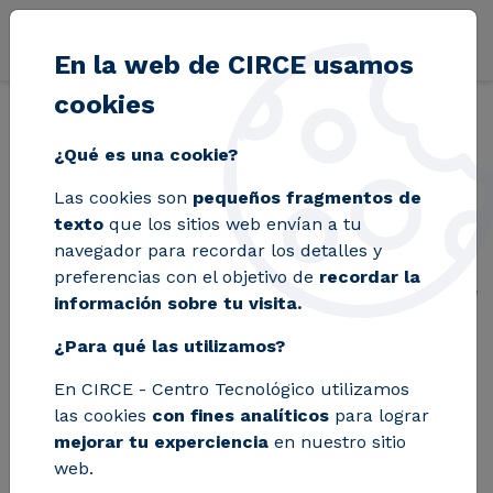
Pasar al contenido principal
En la web de CIRCE usamos
cookies
Volver
Inicio
Blog
‘SAFEBACK2WORK’, Innovación aragonesa para detect
¿Qué es una cookie?
Las cookies son
pequeños fragmentos de
‘SAFEBACK2WORK’,
texto
que los sitios web envían a tu
navegador para recordar los detalles y
Innovación aragonesa
preferencias con el objetivo de
recordar la
información sobre tu visita.
para detectar los
¿Para qué las utilizamos?
“puntos calientes”
En CIRCE - Centro Tecnológico utilizamos
del Covid en los
las cookies
con fines analíticos
para lograr
centros de trabajo
mejorar tu experciencia
en nuestro sitio
web.