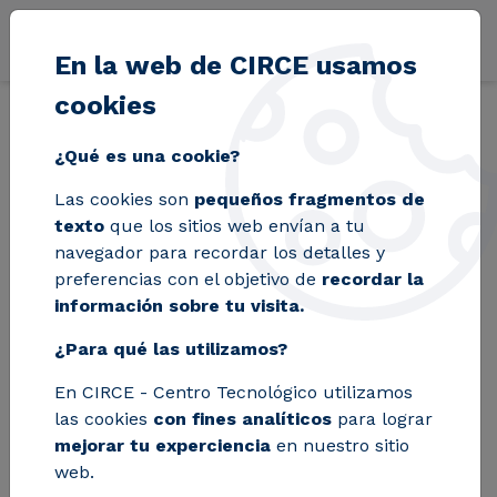
Pasar al contenido principal
En la web de CIRCE usamos
cookies
Volver
Inicio
Blog
Impulso al reciclaje químico en la UE: nuevas regul
¿Qué es una cookie?
Las cookies son
pequeños fragmentos de
Impulso al reciclaje
texto
que los sitios web envían a tu
navegador para recordar los detalles y
químico en la UE:
preferencias con el objetivo de
recordar la
información sobre tu visita.
nuevas regulaciones
¿Para qué las utilizamos?
y tecnologías
En CIRCE - Centro Tecnológico utilizamos
innovadoras
las cookies
con fines analíticos
para lograr
mejorar tu experciencia
en nuestro sitio
web.
En CIRCE – Centro Tecnológico