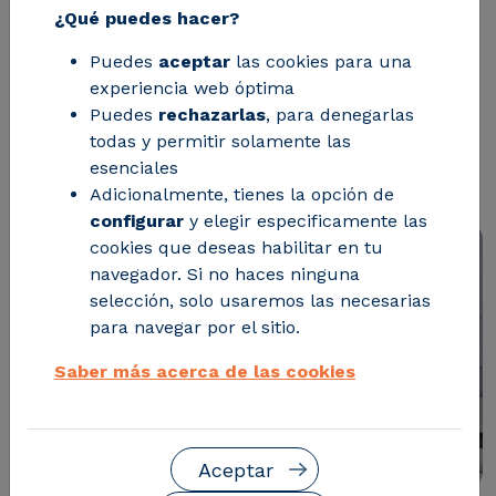
¿Qué puedes hacer?
llevamos años explorando y apoyando
Puedes
aceptar
las cookies para una
el desarrollo de tecnologías de
experiencia web óptima
reciclaje químico como la solvólisis, la
Puedes
rechazarlas
, para denegarlas
pirólisis o la glicólisis asistidas por
todas y permitir solamente las
esenciales
microondas
Adicionalmente, tienes la opción de
configurar
y elegir especificamente las
cookies que deseas habilitar en tu
navegador. Si no haces ninguna
selección, solo usaremos las necesarias
para navegar por el sitio.
Saber más acerca de las cookies
Aceptar