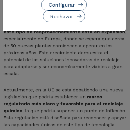
Configurar
El reciclaje químico está ganando un impulso
Rechazar
significativo como un pilar crucial para avanzar hacia
una economía circular más robusta. El mercado de
este tipo de reaprovechamiento está en expansión
,
especialmente en Europa, donde se espera que cerca
de 50 nuevas plantas comiencen a operar en los
próximos años. Este crecimiento demuestra el
potencial de las soluciones innovadoras de reciclaje
para adaptarse y ser económicamente viables a gran
escala.
Actualmente, en la UE se está debatiendo una nueva
legislación que podría establecer un
marco
regulatorio más claro y favorable para el reciclaje
químico
, lo que podría suponer un punto de inflexión.
Esta regulación está diseñada para reconocer y apoyar
las capacidades únicas de este tipo de tecnología.