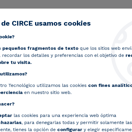
 de CIRCE usamos cookies
ctividad
Servicios
Laboratorios
Proyectos y 
Toggle submenu
ookie?
 17,7M€ para ayudar a la industria en sus retos energétic
n
pequeños fragmentos de texto
que los sitios web enví
recordar los detalles y preferencias con el objetivo de
re
bre tu visita.
utilizamos?
ecnológico consigue 17
tro Tecnológico utilizamos las cookies
con fines analític
 sus retos energéticos 
perciencia
en nuestro sitio web.
hacer?
eptar
las cookies para una experiencia web óptima
chazarlas
, para denegarlas todas y permitir solamente las
ente, tienes la opción de
configurar
y elegir especificame