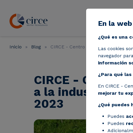
Pasar al contenido principal
En la web
Líneas de a
¿Qué es una c
Inicio
Blog
CIRCE - Centro Tecnológico consigue
Las cookies so
navegador para 
información so
¿Para qué las 
CIRCE - Centro T
En CIRCE - Cen
a la industria en
mejorar tu ex
2023
¿Qué puedes 
Puedes
ac
Puedes
re
Adicionalm