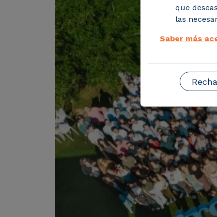
que deseas
las necesar
Saber más ace
Recha