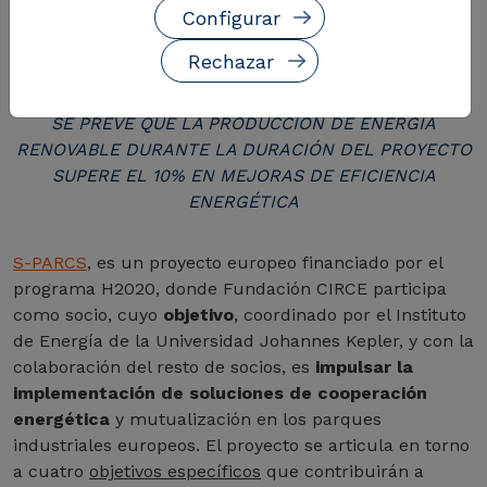
CONSUMO ENERGÉTICOS, POTENCIANDO LA
Configurar
IMPLANTACIÓN DE ENERGÍAS RENOVABLES EN LA
Rechazar
ZONA.
SE PREVÉ QUE LA PRODUCCIÓN DE ENERGÍA
RENOVABLE DURANTE LA DURACIÓN DEL PROYECTO
SUPERE EL 10% EN MEJORAS DE EFICIENCIA
ENERGÉTICA
S-PARCS
, es un proyecto europeo financiado por el
programa H2020, donde Fundación CIRCE participa
como socio, cuyo
objetivo
, coordinado por el Instituto
de Energía de la Universidad Johannes Kepler, y con la
colaboración del resto de socios, es
impulsar la
implementación de soluciones de cooperación
energética
y mutualización en los parques
industriales europeos. El proyecto se articula en torno
a cuatro
objetivos específicos
que contribuirán a