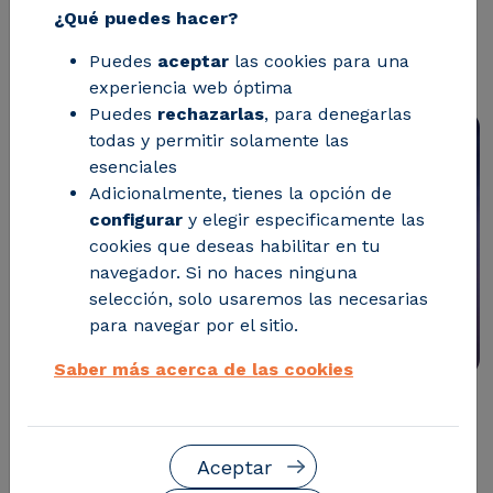
proyecto europeo S-
¿Qué puedes hacer?
PARCS
Puedes
aceptar
las cookies para una
experiencia web óptima
Puedes
rechazarlas
, para denegarlas
todas y permitir solamente las
esenciales
Adicionalmente, tienes la opción de
configurar
y elegir especificamente las
cookies que deseas habilitar en tu
navegador. Si no haces ninguna
selección, solo usaremos las necesarias
para navegar por el sitio.
Saber más acerca de las cookies
A TRAVÉS DE 7 PARQUES PILOTO ESTE PROYECTO
AYUDA A DESARROLLAR UN PLAN DE COOPERACIÓN
Aceptar
ENERGÉTICA QUE LOGRE REDUCIR LOS COSTES Y