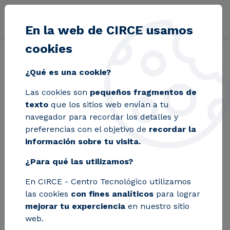
Pasar al contenido principal
En la web de CIRCE usamos
cookies
Volver
Inicio
Blog
Aumentar la producción de parques industriales r
¿Qué es una cookie?
Las cookies son
pequeños fragmentos de
Aumentar la
texto
que los sitios web envían a tu
navegador para recordar los detalles y
producción de
preferencias con el objetivo de
recordar la
información sobre tu visita.
parques industriales
¿Para qué las utilizamos?
reduciendo los
En CIRCE - Centro Tecnológico utilizamos
costes energéticos
las cookies
con fines analíticos
para lograr
es la propuesta del
mejorar tu experciencia
en nuestro sitio
web.