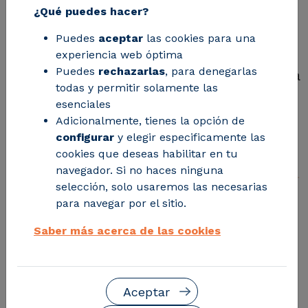
medioambientales?
¿Qué puedes hacer?
Puedes
aceptar
las cookies para una
Desde 2021 será exigible la
experiencia web óptima
Puedes
rechazarlas
, para denegarlas
constitución de una garantía financiera
todas y permitir solamente las
para que las actividades clasificadas
esenciales
como prioridad 3 cubran sus posibles
Adicionalmente, tienes la opción de
configurar
y elegir especificamente las
daños medioambientales
cookies que deseas habilitar en tu
navegador. Si no haces ninguna
selección, solo usaremos las necesarias
para navegar por el sitio.
Saber más acerca de las cookies
Aceptar