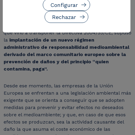
Configurar
Rechazar
La
Ley 26/2007 de Responsabilidad Medioambiental
,
que vino a transponer la Directiva 2004/35/CE, supuso
la
implantación de un nuevo régimen
administrativo de responsabilidad medioambiental
derivado del marco comunitario europeo sobre la
prevención de daños y del principio “quien
contamina, paga”.
Desde ese momento, las empresas de la Unión
Europea se enfrentan a una legislación ambiental más
exigente que se orienta a conseguir que se adopten
medidas para prevenir y evitar efectos no deseados
sobre el medioambiente; y que, en caso de que esos
efectos se produzcan, sea la actividad causante del
daño la que asuma el coste económico de las