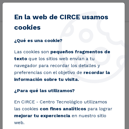
Pasar al contenido principal
En la web de CIRCE usamos
cookies
Volver
Inicio
Blog
¿Sabes si tu empresa está obligada a conformar un
¿Qué es una cookie?
Las cookies son
pequeños fragmentos de
¿Sabes si tu empresa
texto
que los sitios web envían a tu
navegador para recordar los detalles y
está obligada a
preferencias con el objetivo de
recordar la
información sobre tu visita.
conformar una
¿Para qué las utilizamos?
garantía financiera
En CIRCE - Centro Tecnológico utilizamos
para asumir los
las cookies
con fines analíticos
para lograr
posibles daños
mejorar tu experciencia
en nuestro sitio
web.