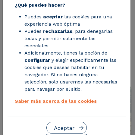
Matarraña
¿Qué puedes hacer?
Puedes
aceptar
las cookies para una
CIRCE es uno de los socios de este
experiencia web óptima
Puedes
rechazarlas
, para denegarlas
proyecto, que aprovechará como
todas y permitir solamente las
biomasa residuos procedentes del
esenciales
mantenimiento de zonas verdes,
Adicionalmente, tienes la opción de
configurar
y elegir especificamente las
caminos, cortafuegos, barrancos,
cookies que deseas habilitar en tu
especies invasivas, riveras, etc.
navegador. Si no haces ninguna
selección, solo usaremos las necesarias
para navegar por el sitio.
Saber más acerca de las cookies
Aceptar