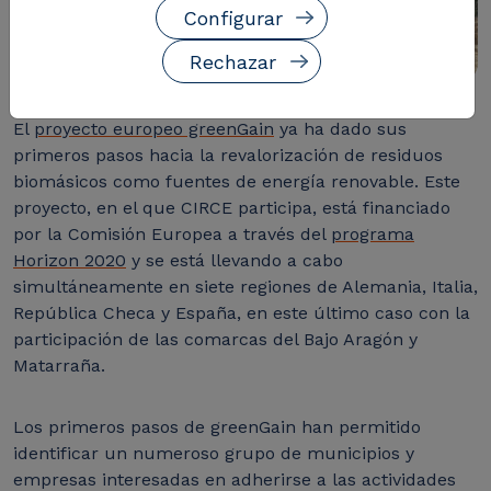
Configurar
Rechazar
El
proyecto europeo greenGain
ya ha dado sus
primeros pasos hacia la revalorización de residuos
biomásicos como fuentes de energía renovable. Este
proyecto, en el que CIRCE participa, está financiado
por la Comisión Europea a través del
programa
Horizon 2020
y se está llevando a cabo
simultáneamente en siete regiones de Alemania, Italia,
República Checa y España, en este último caso con la
participación de las comarcas del Bajo Aragón y
Matarraña.
Los primeros pasos de greenGain han permitido
identificar un numeroso grupo de municipios y
empresas interesadas en adherirse a las actividades