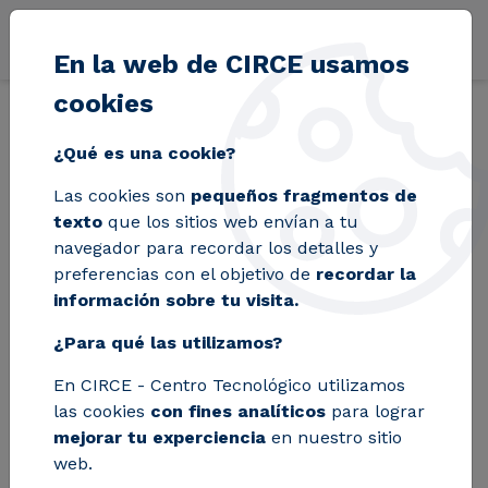
Pasar al contenido principal
En la web de CIRCE usamos
cookies
Volver
Inicio
Blog
Más de 50 entidades se unen al proyecto europeo g
¿Qué es una cookie?
Las cookies son
pequeños fragmentos de
Más de 50 entidades
texto
que los sitios web envían a tu
navegador para recordar los detalles y
se unen al proyecto
preferencias con el objetivo de
recordar la
información sobre tu visita.
europeo greenGain
¿Para qué las utilizamos?
para promover el uso
En CIRCE - Centro Tecnológico utilizamos
de la biomasa en el
las cookies
con fines analíticos
para lograr
Bajo Aragón y
mejorar tu experciencia
en nuestro sitio
web.