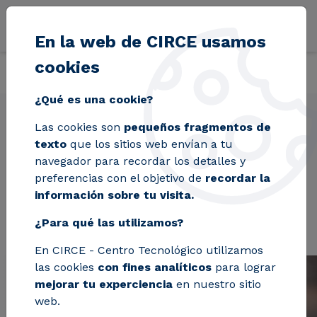
Pasar al contenido principal
En la web de CIRCE usamos
cookies
Volver
Inicio
Proyectos
GREENGAIN
¿Qué es una cookie?
Las cookies son
pequeños fragmentos de
texto
que los sitios web envían a tu
GREENGAIN
navegador para recordar los detalles y
preferencias con el objetivo de
recordar la
información sobre tu visita.
¿Para qué las utilizamos?
En CIRCE - Centro Tecnológico utilizamos
las cookies
con fines analíticos
para lograr
mejorar tu experciencia
en nuestro sitio
web.