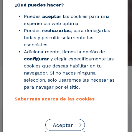
¿Qué puedes hacer?
Puedes
aceptar
las cookies para una
experiencia web óptima
Puedes
rechazarlas
, para denegarlas
todas y permitir solamente las
esenciales
Adicionalmente, tienes la opción de
configurar
y elegir especificamente las
cookies que deseas habilitar en tu
navegador. Si no haces ninguna
Información de interés del
selección, solo usaremos las necesarias
para navegar por el sitio.
proyecto
Saber más acerca de las cookies
Fechas
Enero 2015 - Diciembre 2017
Aceptar