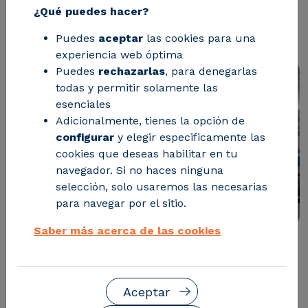
de estación de carga vehículos
¿Qué puedes hacer?
eléctricos
Puedes
aceptar
las cookies para una
experiencia web óptima
Puedes
rechazarlas
, para denegarlas
todas y permitir solamente las
esenciales
Adicionalmente, tienes la opción de
configurar
y elegir especificamente las
cookies que deseas habilitar en tu
navegador. Si no haces ninguna
selección, solo usaremos las necesarias
para navegar por el sitio.
Saber más acerca de las cookies
Cuatro entidades aragonesas han presentado hoy en
Zaragoza,
una nueva estación de carga para
vehículos eléctricos
, que podría marcar las pautas
Aceptar
de las futuras “electrolineras” en todo el mundo. Este