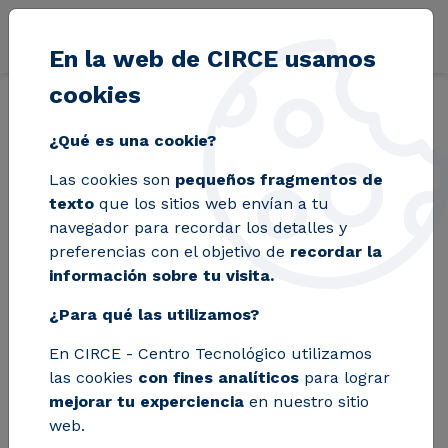
Pasar al contenido principal
En la web de CIRCE usamos
cookies
Volver
Inicio
Blog
Las “electrolineras” del futuro tienen sello españo
¿Qué es una cookie?
Las cookies son
pequeños fragmentos de
Las “electrolineras”
texto
que los sitios web envían a tu
navegador para recordar los detalles y
del futuro tienen
preferencias con el objetivo de
recordar la
información sobre tu visita.
sello español
¿Para qué las utilizamos?
En CIRCE - Centro Tecnológico utilizamos
CIRCE, URBENER, Pronimental y Zoilo
las cookies
con fines analíticos
para lograr
Ríos S.A. han desarrollado en el
mejorar tu experciencia
en nuestro sitio
web.
proyecto SIRVE un innovador concepto