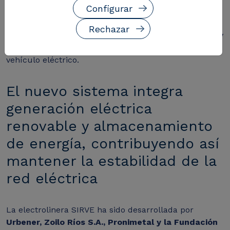
Configurar
trabajo forma parte del proyecto nacional SIRVE –
Sistema Integrado para la Recarga de Vehículo
Rechazar
Eléctrico-, financiado por el
Ministerio de Economía y
Competitividad
, para contribuir al despliegue del
vehículo eléctrico.
El nuevo sistema integra
generación eléctrica
renovable y almacenamiento
de energía, contribuyendo así
mantener la estabilidad de la
red eléctrica
La electrolinera SIRVE ha sido desarrollada por
Urbener, Zoilo Ríos S.A., Pronimetal y la Fundación