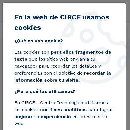
Pasar al contenido principal
En la web de CIRCE usamos
cookies
Volver
Inicio
Soluciones
Servicios
Gestión, logística y uso de bi
¿Qué es una cookie?
Las cookies son
pequeños fragmentos de
Gestión, logística y
texto
que los sitios web envían a tu
uso de biomasa
navegador para recordar los detalles y
preferencias con el objetivo de
recordar la
información sobre tu visita.
Especializados en la gestión integral de la
¿Para qué las utilizamos?
biomasa, desde su evaluación hasta su uso
En CIRCE - Centro Tecnológico utilizamos
eficiente. Ofrecemos evaluaciones
las cookies
con fines analíticos
para lograr
exhaustivas del potencial de biomasa forestal
mejorar tu experciencia
en nuestro sitio
y agrícola, identificación de puntos de
web.
generación y diseño optimizado de la logística