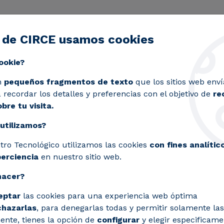
 de CIRCE usamos cookies
ctividad
Servicios
Laboratorios
Proyectos y 
Toggle submenu
ookie?
proyecto de I+D sobre rehabilitación energética
n
pequeños fragmentos de texto
que los sitios web enví
recordar los detalles y preferencias con el objetivo de
re
bre tu visita.
utilizamos?
goza, objeto de un proy
tro Tecnológico utilizamos las cookies
con fines analític
ción energética
perciencia
en nuestro sitio web.
hacer?
eptar
las cookies para una experiencia web óptima
chazarlas
, para denegarlas todas y permitir solamente las
ente, tienes la opción de
configurar
y elegir especificame