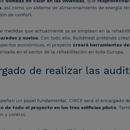
 de
bombas de calor en las viviendas
, que
reaprovechar
a
, así como un sistema de almacenamiento de energía térm
ión de confort.
e medidas que actualmente ya se emplean en la rehabilit
paredes y suelos
.
Con todo ello, BuildHeat pretende crea
 aspectos económicos, el proyecto
creará herramientas de
rivada en el sector de la rehabilitación en toda Europa.
gado de realizar las audit
mpeñan un papel fundamental. CIRCE será el encargado de
go de todo el proyecto en los tres edificios piloto.
Tamb
ón y control.