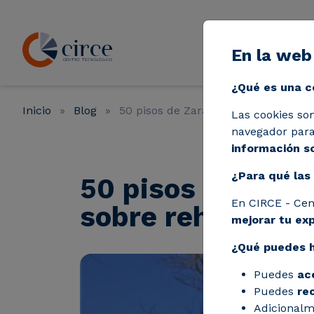
Pasar al contenido principal
En la web
Líneas de a
¿Qué es una c
Inicio
Blog
50 pisos de Zaragoza, objeto de un 
Las cookies so
navegador para 
información so
¿Para qué las 
50 pisos de Zara
En CIRCE - Cen
sobre rehabilita
mejorar tu ex
¿Qué puedes 
Puedes
ac
Puedes
re
Adicionalm