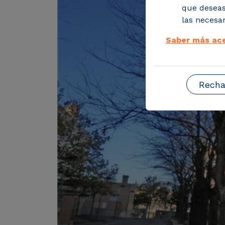
que deseas
las necesar
Saber más ace
Recha