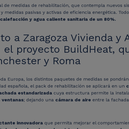
ral de medidas de rehabilitación, que contempla nuevos si
 medidas pasivas y activas de eficiencia energética. Tod
calefacción y agua caliente sanitaria de un 80%.
nto a Zaragoza Vivienda y 
n el proyecto BuildHeat, 
anchester y Roma
oda Europa, los distintos paquetes de medidas se pondrá
ad española, el pack de rehabilitación se aplicará en un
c
achada estandarizada
cuya estructura permite la instal
s ventanas
; dejando una
cámara de aire
entre la fachada
ectante innovadora
que permita mejorar el comportamie