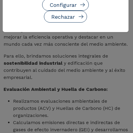
Configurar
En
CIRCE-Centro Tecnológico
creemos que la
sostenibilidad y la eficiencia ambiental son cruciales
Rechazar
para el éxito a largo plazo. Nuestros servicios ayudan
a las organizaciones a reducir su impacto ambiental,
mejorar la eficiencia operativa y destacar en un
mundo cada vez más consciente del medio ambiente.
Para ello, brindamos soluciones integrales de
sostenibilidad industrial
y edificación que
contribuyen al cuidado del medio ambiente y al éxito
empresarial.
Evaluación Ambiental y Huella de Carbono:
Realizamos evaluaciones ambientales de
productos (ACV) y Huellas de Carbono (HC) de
organizaciones.
Calculamos emisiones directas e indirectas de
gases de efecto invernadero (GEI) y desarrollamos