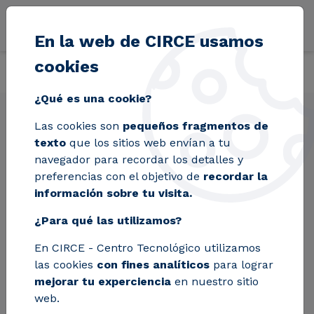
Pasar al contenido principal
En la web de CIRCE usamos
cookies
Volver
Inicio
Soluciones
Servicios
Análisis de sostenibilidad indus
¿Qué es una cookie?
Las cookies son
pequeños fragmentos de
Análisis de
texto
que los sitios web envían a tu
sostenibilidad
navegador para recordar los detalles y
preferencias con el objetivo de
recordar la
industrial y edificación
información sobre tu visita.
¿Para qué las utilizamos?
¿Quieres destacar en un mundo que valora
En CIRCE - Centro Tecnológico utilizamos
cada vez más la sostenibilidad? Ofrecemos
las cookies
con fines analíticos
para lograr
soluciones integrales para evaluar y mejorar
mejorar tu experciencia
en nuestro sitio
la sostenibilidad de las industrias y del sector
web.
de la edificación.