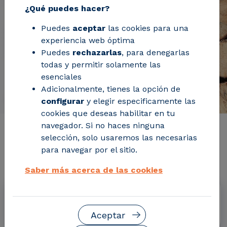
¿Qué puedes hacer?
Puedes
aceptar
las cookies para una
experiencia web óptima
Puedes
rechazarlas
, para denegarlas
todas y permitir solamente las
esenciales
Adicionalmente, tienes la opción de
configurar
y elegir especificamente las
cookies que deseas habilitar en tu
navegador. Si no haces ninguna
Información de interés del
selección, solo usaremos las necesarias
para navegar por el sitio.
proyecto
Saber más acerca de las cookies
Fechas
Abril 2016 - Junio 2019
Aceptar