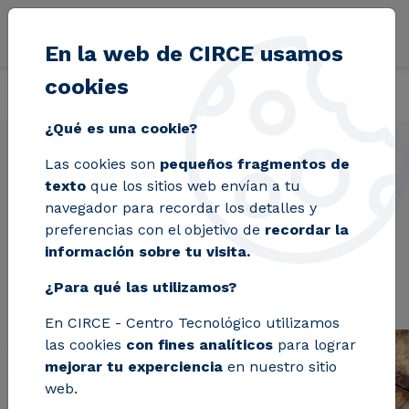
Pasar al contenido principal
En la web de CIRCE usamos
cookies
Volver
Inicio
Proyectos
UPRUNNING
¿Qué es una cookie?
Las cookies son
pequeños fragmentos de
texto
que los sitios web envían a tu
UPRUNNING
navegador para recordar los detalles y
preferencias con el objetivo de
recordar la
información sobre tu visita.
¿Para qué las utilizamos?
En CIRCE - Centro Tecnológico utilizamos
las cookies
con fines analíticos
para lograr
mejorar tu experciencia
en nuestro sitio
web.