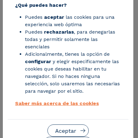
¿Qué puedes hacer?
energético descarbonizado requiere el
Puedes
aceptar
las cookies para una
desarrollo de innovaciones radicales y
experiencia web óptima
grandes capitales con un retorno
Puedes
rechazarlas
, para denegarlas
financiero no garantizado, tareas
todas y permitir solamente las
esenciales
complicadas para ser realizadas
Adicionalmente, tienes la opción de
exclusivamente por el sector privado
configurar
y elegir especificamente las
cookies que deseas habilitar en tu
navegador. Si no haces ninguna
selección, solo usaremos las necesarias
para navegar por el sitio.
Saber más acerca de las cookies
Aceptar