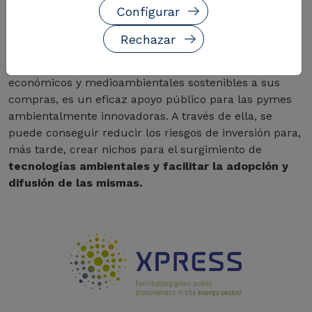
Configurar
Rechazar
La Contratación Pública Ecológica, a través de la cual
las Administraciones Públicas
incorporan criterios
económicos y medioambientales sostenibles a sus
compras, es un eficaz apoyo público para las pymes
ambientalmente innovadoras. A través de ella, se
puede conseguir reducir los riesgos de inversión para,
más tarde, crear nichos para el surgimiento de
tecnologías ambientales y facilitar la adopción y
difusión de las mismas.