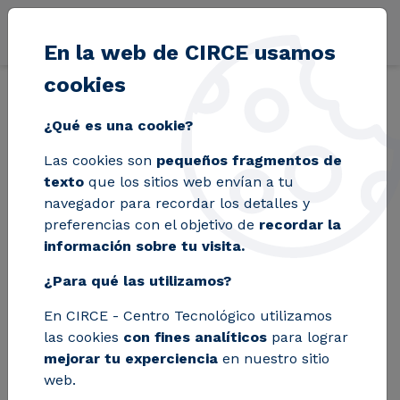
Pasar al contenido principal
En la web de CIRCE usamos
cookies
Volver
Inicio
Blog
XPRESS, un facilitador para la colaboración público
¿Qué es una cookie?
Las cookies son
pequeños fragmentos de
XPRESS, un
texto
que los sitios web envían a tu
navegador para recordar los detalles y
facilitador para la
preferencias con el objetivo de
recordar la
información sobre tu visita.
colaboración
¿Para qué las utilizamos?
público-privada en el
En CIRCE - Centro Tecnológico utilizamos
sector energético
las cookies
con fines analíticos
para lograr
mejorar tu experciencia
en nuestro sitio
web.
La transición hacia un sistema