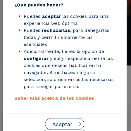
¿Qué puedes hacer?
Puedes
aceptar
las cookies para una
experiencia web óptima
Puedes
rechazarlas
, para denegarlas
todas y permitir solamente las
esenciales
Adicionalmente, tienes la opción de
configurar
y elegir especificamente las
cookies que deseas habilitar en tu
navegador. Si no haces ninguna
Información de interés del
selección, solo usaremos las necesarias
para navegar por el sitio.
proyecto
Saber más acerca de las cookies
Fechas
Septiembre 2019 - Agosto 2022
Aceptar