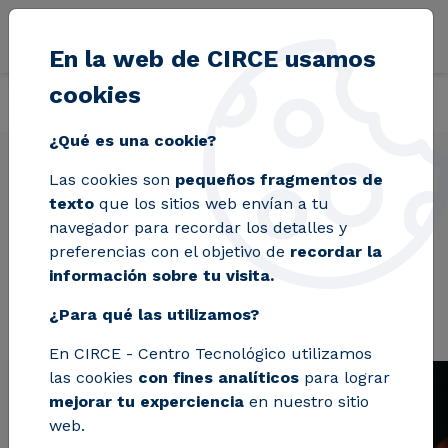
Pasar al contenido principal
En la web de CIRCE usamos
cookies
Volver
Inicio
Proyectos
XPRESS
¿Qué es una cookie?
Las cookies son
pequeños fragmentos de
texto
que los sitios web envían a tu
XPRESS
navegador para recordar los detalles y
preferencias con el objetivo de
recordar la
información sobre tu visita.
¿Para qué las utilizamos?
En CIRCE - Centro Tecnológico utilizamos
las cookies
con fines analíticos
para lograr
mejorar tu experciencia
en nuestro sitio
web.