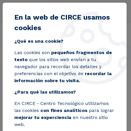
Pasar al contenido principal
En la web de CIRCE usamos
cookies
Volver
Inicio
Blog
Condiciones ambientales en naves industriales: cóm
¿Qué es una cookie?
Las cookies son
pequeños fragmentos de
Condiciones
texto
que los sitios web envían a tu
navegador para recordar los detalles y
ambientales en
preferencias con el objetivo de
recordar la
información sobre tu visita.
naves industriales:
¿Para qué las utilizamos?
cómo saber si tu
En CIRCE - Centro Tecnológico utilizamos
instalación sigue
las cookies
con fines analíticos
para lograr
cumpliendo (o no)
mejorar tu experciencia
en nuestro sitio
web.