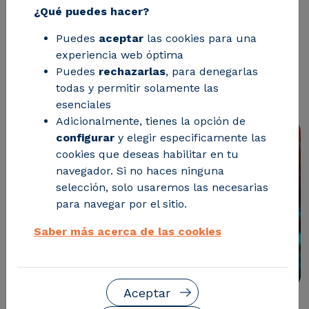
¿Qué puedes hacer?
¿Siguen cumpliendo las condiciones
Puedes
aceptar
las cookies para una
ambientales de tu nave industrial los
experiencia web óptima
requisitos establecidos en el Real
Puedes
rechazarlas
, para denegarlas
todas y permitir solamente las
Decreto 486/1997?
esenciales
Adicionalmente, tienes la opción de
configurar
y elegir especificamente las
cookies que deseas habilitar en tu
navegador. Si no haces ninguna
selección, solo usaremos las necesarias
para navegar por el sitio.
Saber más acerca de las cookies
Aceptar