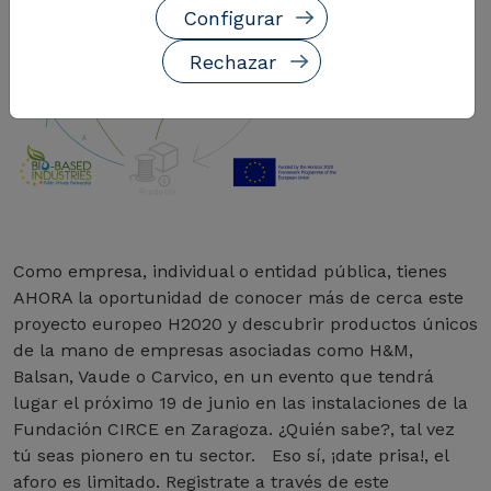
Configurar
Rechazar
Como empresa, individual o entidad pública, tienes
AHORA la oportunidad de conocer más de cerca este
proyecto europeo H2020 y descubrir productos únicos
de la mano de empresas asociadas como H&M,
Balsan, Vaude o Carvico, en un evento que tendrá
lugar el próximo 19 de junio en las instalaciones de la
Fundación CIRCE en Zaragoza. ¿Quién sabe?, tal vez
tú seas pionero en tu sector. Eso sí, ¡date prisa!, el
aforo es limitado. Registrate a través de este