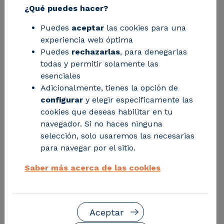
¿Qué puedes hacer?
Puedes
aceptar
las cookies para una
experiencia web óptima
Puedes
rechazarlas
, para denegarlas
todas y permitir solamente las
esenciales
Adicionalmente, tienes la opción de
Escapar de la dependencia al plástico es un desafío
configurar
y elegir especificamente las
pero… ¿sabías que YA es posible producir poliéster y
cookies que deseas habilitar en tu
nylon a gran escala a partir de residuos y materias
navegador. Si no haces ninguna
primas renovables?. Mediante una metodología única,
selección, solo usaremos las necesarias
buscamos redefinir completamente la cadena de
para navegar por el sitio.
valor del producto textil entre otros, maximizando su
valor y favoreciendo la economía circular en su
Saber más acerca de las cookies
máxima expresión.
Aceptar