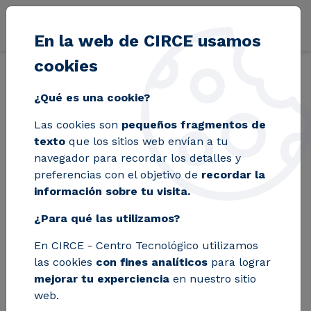
Pasar al contenido principal
En la web de CIRCE usamos
cookies
Volver
Inicio
Blog
Favorecer la economía circular del plástico - EFFEC
¿Qué es una cookie?
Las cookies son
pequeños fragmentos de
Favorecer la
texto
que los sitios web envían a tu
navegador para recordar los detalles y
economía circular del
preferencias con el objetivo de
recordar la
información sobre tu visita.
plástico - EFFECTIVE
¿Para qué las utilizamos?
En CIRCE - Centro Tecnológico utilizamos
las cookies
con fines analíticos
para lograr
mejorar tu experciencia
en nuestro sitio
web.