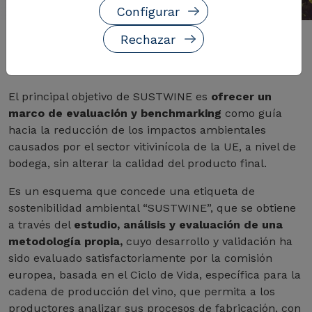
Configurar
Rechazar
Descripción del servicio
El principal objetivo de SUSTWINE es
ofrecer un
marco de evaluación y benchmarking
como guía
hacia la reducción de los impactos ambientales
causados por el sector vitivinícola de la UE, a nivel de
bodega, sin alterar la calidad del producto final.
Es un esquema que concede una etiqueta de
sostenibilidad ambiental “SUSTWINE”, que se obtiene
a través del
estudio, análisis y evaluación de una
metodología propia,
cuyo desarrollo y validación ha
sido evaluado satisfactoriamente por la comisión
europea, basada en el Ciclo de Vida, específica para la
cadena de producción del vino, que permita a los
productores analizar sus procesos de fabricación, con