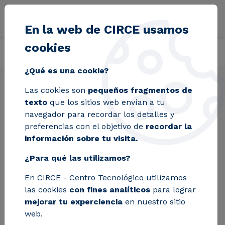
Pasar al contenido principal
En la web de CIRCE usamos
cookies
Volver
Inicio
Soluciones
Certificaciones
SUSTWINE: Certificación s
¿Qué es una cookie?
Las cookies son
pequeños fragmentos de
SUSTWINE:
texto
que los sitios web envían a tu
Certificación
navegador para recordar los detalles y
preferencias con el objetivo de
recordar la
sostenible sector
información sobre tu visita.
vitivinícola
¿Para qué las utilizamos?
En CIRCE - Centro Tecnológico utilizamos
las cookies
con fines analíticos
para lograr
SUSTWINE es un sello que índica la
mejorar tu experciencia
en nuestro sitio
sostenibilidad de la bodega en el proceso de
web.
producción del vino durante toda la cadena