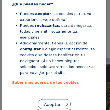
de elaboración. Las bodegas avaladas por el
¿Qué puedes hacer?
sello SUSTWINE cuentan con un proceso de
Puedes
aceptar
las cookies para una
producción por encima de la media en
experiencia web óptima
términos de sostenibilidad y la calidad de su
Puedes
rechazarlas
, para denegarlas
vino sigue siendo excelente.
todas y permitir solamente las
esenciales
Solicita información
Adicionalmente, tienes la opción de
configurar
y elegir especificamente las
cookies que deseas habilitar en tu
navegador. Si no haces ninguna
selección, solo usaremos las necesarias
para navegar por el sitio.
Saber más acerca de las cookies
Aceptar