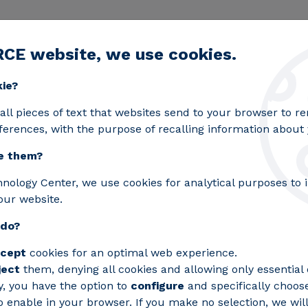
RCE website, we use cookies.
egic lines
Services
Laboratories
Projects an
Toggle submenu
kie?
s bodegas de España que se comprometen con la sostenib
all pieces of text that websites send to your browser to 
ferences, with the purpose of recalling information about y
e them?
OWINE reconoce las bo
hnology Center, we use cookies for analytical purposes to
our website.
en con la sostenibili
 do?
cept
cookies for an optimal web experience.
 desarrollada por Circe, reconoce a aquel
ject
them, denying all cookies and allowing only essential 
ntinua del sector vitivinícola a nivel am
y, you have the option to
configure
and specifically choos
 enable in your browser. If you make no selection, we will