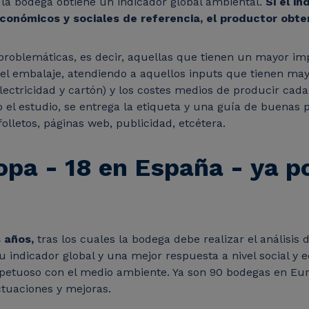
o la bodega obtiene un indicador global ambiental.
Si el in
conómicos y sociales de referencia, el productor obte
as problemáticas, es decir, aquellas que tienen un mayor i
a el embalaje, atendiendo a aquellos inputs que tienen m
electricidad y cartón) y los costes medios de producir cad
 el estudio, se entrega la etiqueta y una guía de buenas
folletos, páginas web, publicidad, etcétera.
pa - 18 en España - ya p
 años,
tras los cuales la bodega debe realizar el análisis 
 indicador global y una mejor respuesta a nivel social y
espetuoso con el medio ambiente.
Ya son 90 bodegas en Eur
actuaciones y mejoras.