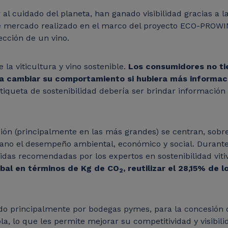
al cuidado del planeta, han ganado visibilidad gracias a
 mercado realizado en el marco del proyecto ECO-PROWINE
ección de un vino.
 la viticultura y vino sostenible.
Los consumidores no tie
 a cambiar su comportamiento si hubiera más informaci
etiqueta de sostenibilidad debería ser brindar información
sión (principalmente en las más grandes) se centran, sob
lano el desempeño ambiental, económico y social. Durante 
das recomendadas por los expertos en sostenibilidad vitivi
obal en términos de Kg de CO
, reutilizar el 28,15% de 
2
ído principalmente por bodegas pymes, para la concesión d
ola, lo que les permite mejorar su competitividad y visibili