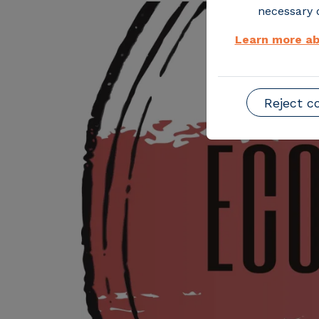
necessary o
Learn more ab
Reject c