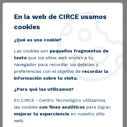
Pasar al contenido principal
En la web de CIRCE usamos
cookies
Volver
Inicio
Formación
La transición energética en el transporte: mov
¿Qué es una cookie?
Las cookies son
pequeños fragmentos de
La transición
texto
que los sitios web envían a tu
energética en el
navegador para recordar los detalles y
preferencias con el objetivo de
recordar la
transporte: movilidad
información sobre tu visita.
sostenible y vehículo
¿Para qué las utilizamos?
eléctrico
En CIRCE - Centro Tecnológico utilizamos
las cookies
con fines analíticos
para lograr
mejorar tu experciencia
en nuestro sitio
web.
Este curso presenta la oportunidad para