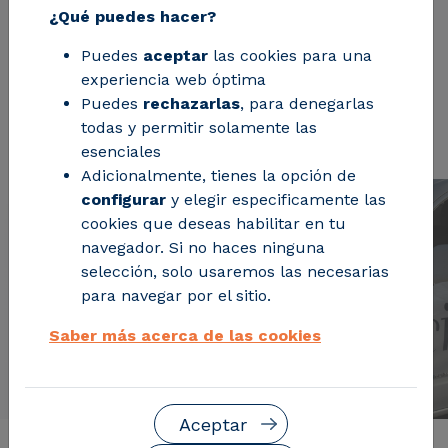
comprender los pilares esenciales que
¿Qué puedes hacer?
están redefiniendo el futuro del
transporte
.
Puedes
aceptar
las cookies para una
experiencia web óptima
Puedes
rechazarlas
, para denegarlas
Solicita información
todas y permitir solamente las
esenciales
Adicionalmente, tienes la opción de
configurar
y elegir especificamente las
cookies que deseas habilitar en tu
navegador. Si no haces ninguna
selección, solo usaremos las necesarias
para navegar por el sitio.
Saber más acerca de las cookies
Aceptar