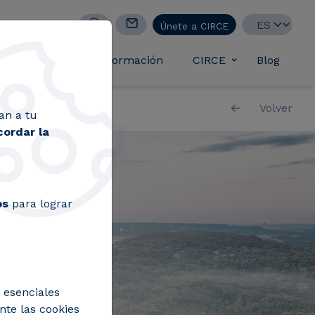
Select your lan
Únete a CIRCE
casos de éxito
Formación
CIRCE
Blog
Toggle submen
Volver
an a tu
cordar la
os
para lograr
 esenciales
nte las cookies