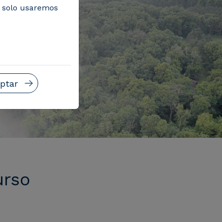
, solo usaremos
ptar
urso