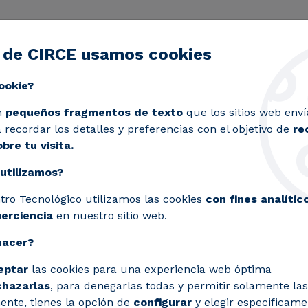
 de CIRCE usamos cookies
ctividad
Servicios
Laboratorios
Proyectos y 
Toggle submenu
ookie?
 el sector industrial
n
pequeños fragmentos de texto
que los sitios web enví
recordar los detalles y preferencias con el objetivo de
re
bre tu visita.
utilizamos?
io
tro Tecnológico utilizamos las cookies
con fines analític
perciencia
en nuestro sitio web.
sector
hacer?
eptar
las cookies para una experiencia web óptima
chazarlas
, para denegarlas todas y permitir solamente las
ente, tienes la opción de
configurar
y elegir especificame