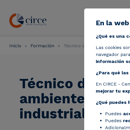
Pasar al contenido principal
En la web
Líneas de a
¿Qué es una c
Inicio
Formación
Técnico de medio ambiente en
Las cookies so
navegador para 
información so
¿Para qué las 
Técnico de med
En CIRCE - Cen
mejorar tu ex
ambiente en el 
¿Qué puedes 
industrial
Puedes
ac
Puedes
re
Adicionalm