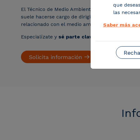
que deseas
El Técnico de Medio Ambiente en el Sector Industr
las necesar
suele hacerse cargo de dirigir, coordinar y contro
relacionado con el medio ambiente de la empres
Saber más ace
Especialízate y
sé parte clave en tu entidad
.
Recha
Solicita información
Inf