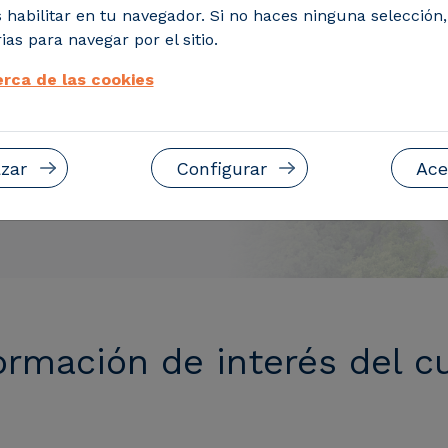
 habilitar en tu navegador. Si no haces ninguna selección
ial es la figura que
ias para navegar por el sitio.
lar todo lo
a.
rca de las cookies
zar
Configurar
Ace
ormación de interés del c