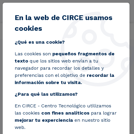
Pasar al contenido principal
En la web de CIRCE usamos
cookies
Volver
Inicio
Soluciones
Laboratorios
Ciberseguridad OT
¿Qué es una cookie?
Las cookies son
pequeños fragmentos de
Ciberseguridad OT
texto
que los sitios web envían a tu
navegador para recordar los detalles y
preferencias con el objetivo de
recordar la
En CIRCE ayudamos a empresas industriales
información sobre tu visita.
y operadores de infraestructuras críticas a
¿Para qué las utilizamos?
reforzar la seguridad de sus sistemas OT,
identificar vulnerabilidades reales y validar
En CIRCE - Centro Tecnológico utilizamos
soluciones en nuestro laboratorio antes de su
las cookies
con fines analíticos
para lograr
despliegue en planta. Contamos con las
mejorar tu experciencia
en nuestro sitio
certificaciones del Esquema Nacional de
web.
Seguridad y la ISO 27001.