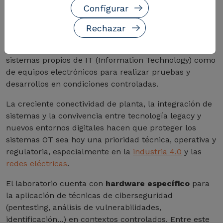
Configurar
Nuestro laboratorio de
ciberseguridad OT
es un
entorno de investigación e innovación activo,
Rechazar
especializado en la protección de
sistemas críticos
industriales
y de
red eléctrica
. Dispone tanto de
sistemas propios de IT (Information Technology) como
de equipos electrónicos para realizar pruebas y
desarrollos en condiciones controladas.
La creciente conectividad de planta, la integración de
sistemas y la convivencia entre tecnología legacy y
nuevos entornos digitales hacen que proteger los
sistemas OT sea hoy una prioridad técnica, operativa y
regulatoria, especialmente en la
industria 4.0
y las
redes eléctricas
.
El laboratorio cuenta con
hardware específico
para
la aplicación de técnicas de ciberseguridad
(pentesting, análisis de vulnerabilidades,
identificación...) en contextos controlados. Entre este