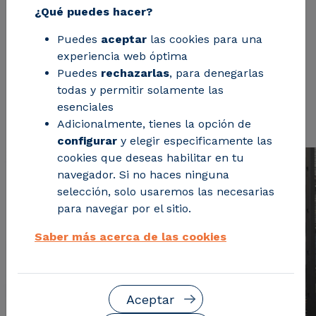
transformadores y análisis de fenómenos
¿Qué puedes hacer?
transitorios, asegurando la interoperabilidad y
Puedes
aceptar
las cookies para una
el correcto funcionamiento en diversas
experiencia web óptima
condiciones.
Puedes
rechazarlas
, para denegarlas
todas y permitir solamente las
Solicita información
esenciales
Adicionalmente, tienes la opción de
configurar
y elegir especificamente las
cookies que deseas habilitar en tu
navegador. Si no haces ninguna
selección, solo usaremos las necesarias
para navegar por el sitio.
Saber más acerca de las cookies
Aceptar