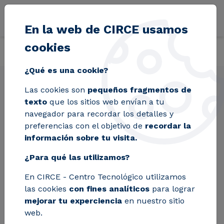
Pasar al contenido principal
En la web de CIRCE usamos
cookies
Volver
Inicio
Soluciones
Laboratorios
Homologación de IEDs y pr
¿Qué es una cookie?
Las cookies son
pequeños fragmentos de
Homologación de IEDs
texto
que los sitios web envían a tu
y protecciones
navegador para recordar los detalles y
preferencias con el objetivo de
recordar la
información sobre tu visita.
Garantiza la fiabilidad y compatibilidad de los
¿Para qué las utilizamos?
equipos con la red eléctrica, utilizando
En CIRCE - Centro Tecnológico utilizamos
tecnología avanzada como OMICRON CMC-
las cookies
con fines analíticos
para lograr
356 y RTDS. Ofrecemos servicios como la
mejorar tu experciencia
en nuestro sitio
homologación de sistemas de protección,
web.
pruebas de efecto de saturación de