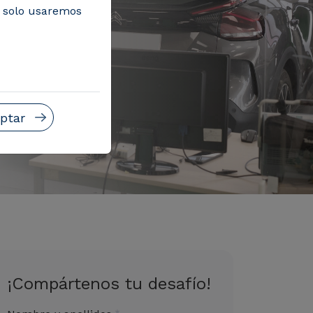
, solo usaremos
ptar
¡Compártenos tu desafío!