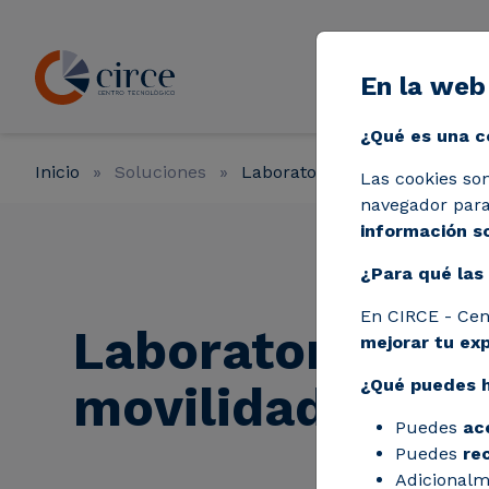
Pasar al contenido principal
En la web
Líneas de a
¿Qué es una c
Inicio
Soluciones
Laboratorios
Laboratorio 
Las cookies so
navegador para 
información so
¿Para qué las 
En CIRCE - Cen
Laboratorio de
mejorar tu ex
¿Qué puedes 
movilidad eléct
Puedes
ac
Puedes
re
Adicionalm