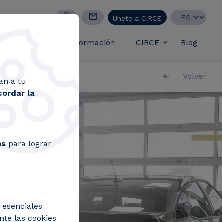
Select your lan
Únete a CIRCE
casos de éxito
Formación
CIRCE
Blog
Toggle submen
Volver
an a tu
cordar la
os
para lograr
 esenciales
nte las cookies