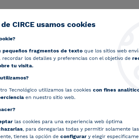
 de CIRCE usamos cookies
ctividad
Servicios
Laboratorios
Proyectos y 
Toggle submenu
ookie?
de movilidad eléctrica
n
pequeños fragmentos de texto
que los sitios web enví
recordar los detalles y preferencias con el objetivo de
re
bre tu visita.
utilizamos?
tro Tecnológico utilizamos las cookies
con fines analític
perciencia
en nuestro sitio web.
hacer?
rica
eptar
las cookies para una experiencia web óptima
chazarlas
, para denegarlas todas y permitir solamente las
ente, tienes la opción de
configurar
y elegir especificame