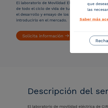
El laboratorio de Movilidad Eléctrica de CIRCE t
que deseas
de todo el ciclo de vida de tu producto en movili
las necesar
el desarrollo y ensayo de los equipos hasta su p
Saber más ace
introducirlo en el mercado.
Solicita información
Recha
Descripción del ser
El laboratorio de movilidad eléctrica de C