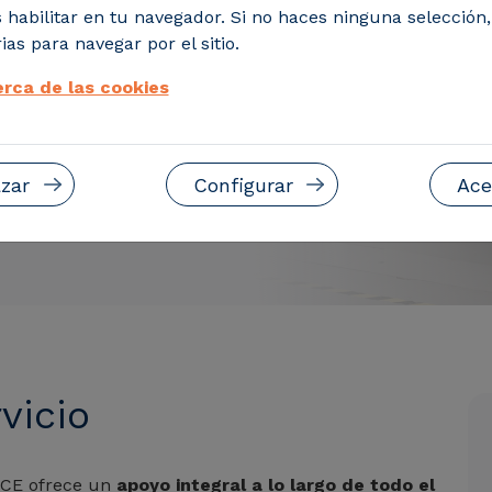
e acompaña a lo largo
 habilitar en tu navegador. Si no haces ninguna selección
dad eléctrica, desde
ias para navegar por el sitio.
uesta a punto para
rca de las cookies
zar
Configurar
Ace
vicio
IRCE ofrece un
apoyo integral a lo largo de todo el