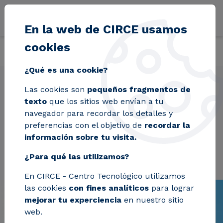
Pasar al contenido principal
En la web de CIRCE usamos
cookies
Volver
Inicio
Proyectos
BECOOP
¿Qué es una cookie?
Las cookies son
pequeños fragmentos de
texto
que los sitios web envían a tu
BECOOP
navegador para recordar los detalles y
preferencias con el objetivo de
recordar la
información sobre tu visita.
¿Para qué las utilizamos?
En CIRCE - Centro Tecnológico utilizamos
las cookies
con fines analíticos
para lograr
mejorar tu experciencia
en nuestro sitio
web.