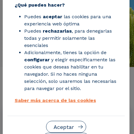
¿Qué puedes hacer?
Puedes
aceptar
las cookies para una
experiencia web óptima
Puedes
rechazarlas
, para denegarlas
todas y permitir solamente las
esenciales
Adicionalmente, tienes la opción de
configurar
y elegir especificamente las
cookies que deseas habilitar en tu
navegador. Si no haces ninguna
Información de interés del
selección, solo usaremos las necesarias
para navegar por el sitio.
proyecto
Saber más acerca de las cookies
Fechas
Noviembre 2020 - Octubre 2023
Aceptar