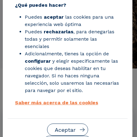
¿Qué puedes hacer?
Puedes
aceptar
las cookies para una
experiencia web óptima
Puedes
rechazarlas
, para denegarlas
todas y permitir solamente las
esenciales
Adicionalmente, tienes la opción de
configurar
y elegir especificamente las
cookies que deseas habilitar en tu
navegador. Si no haces ninguna
Información de interés del
selección, solo usaremos las necesarias
para navegar por el sitio.
proyecto
Saber más acerca de las cookies
Fechas
1 de junio de 2025 – 31 de mayo de 2029
Aceptar