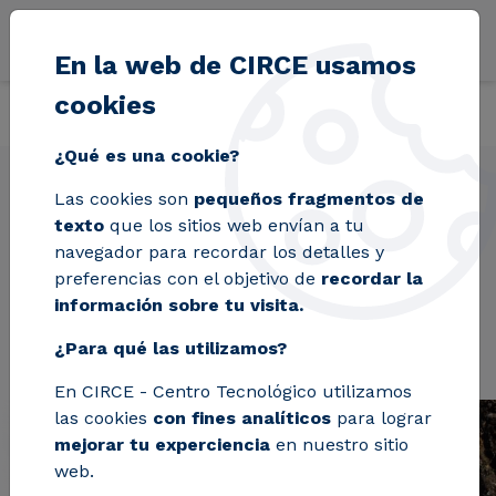
Pasar al contenido principal
En la web de CIRCE usamos
cookies
Volver
Inicio
Proyectos
BIOS MATER
¿Qué es una cookie?
Las cookies son
pequeños fragmentos de
texto
que los sitios web envían a tu
BIOS MATER
navegador para recordar los detalles y
preferencias con el objetivo de
recordar la
información sobre tu visita.
¿Para qué las utilizamos?
En CIRCE - Centro Tecnológico utilizamos
las cookies
con fines analíticos
para lograr
mejorar tu experciencia
en nuestro sitio
web.