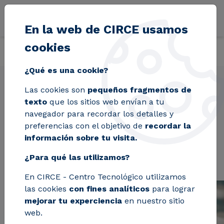
Pasar al contenido principal
En la web de CIRCE usamos
cookies
Volver
Inicio
Proyectos
CIRC-PACK
¿Qué es una cookie?
Las cookies son
pequeños fragmentos de
texto
que los sitios web envían a tu
CIRC-PACK
navegador para recordar los detalles y
preferencias con el objetivo de
recordar la
información sobre tu visita.
¿Para qué las utilizamos?
En CIRCE - Centro Tecnológico utilizamos
las cookies
con fines analíticos
para lograr
mejorar tu experciencia
en nuestro sitio
web.