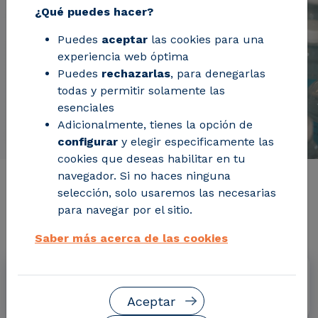
¿Qué puedes hacer?
Puedes
aceptar
las cookies para una
experiencia web óptima
Puedes
rechazarlas
, para denegarlas
todas y permitir solamente las
esenciales
Adicionalmente, tienes la opción de
configurar
y elegir especificamente las
cookies que deseas habilitar en tu
navegador. Si no haces ninguna
Información de interés del
selección, solo usaremos las necesarias
para navegar por el sitio.
proyecto
Saber más acerca de las cookies
Fechas
Mayo 2017 - Junio 2020
Aceptar