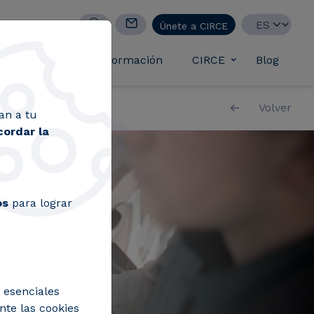
Select your lan
Únete a CIRCE
casos de éxito
Formación
CIRCE
Blog
Toggle submen
Volver
an a tu
cordar la
os
para lograr
 esenciales
nte las cookies