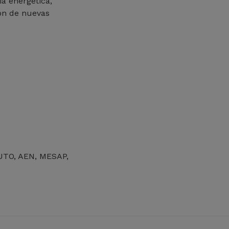
a energética,
ón de nuevas
TO, AEN, MESAP,