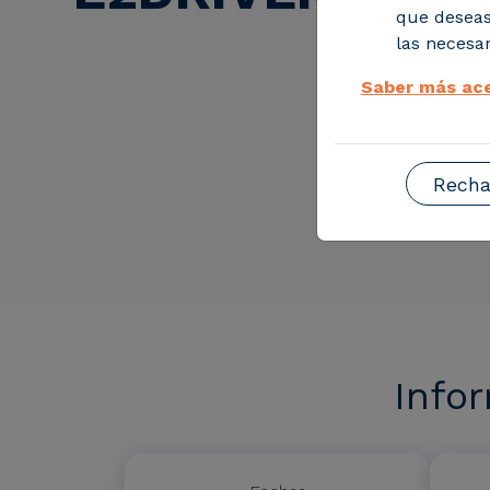
que deseas
las necesar
Saber más ace
Recha
Info