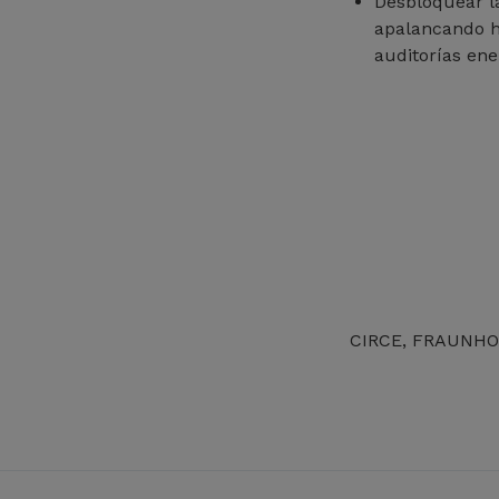
Desbloquear l
apalancando h
auditorías en
CIRCE, FRAUNHO