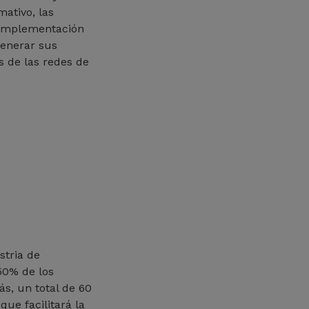
mativo, las
a implementación
generar sus
s de las redes de
stria de
50% de los
ás, un total de 60
ue facilitará la