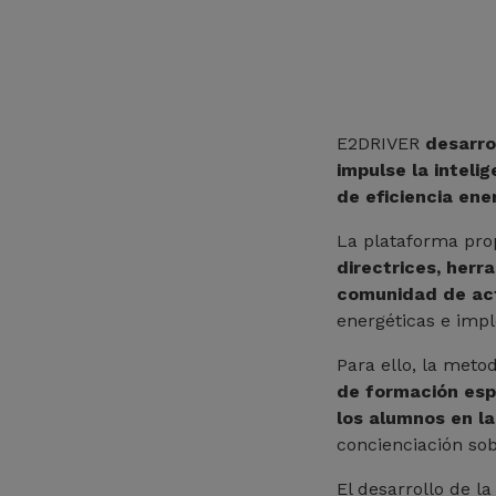
E2DRIVER
desarro
impulse la inteli
de eficiencia ene
La plataforma pro
directrices, herr
comunidad de ac
energéticas e im
Para ello, la met
de formación esp
los alumnos en l
concienciación sob
El desarrollo de l