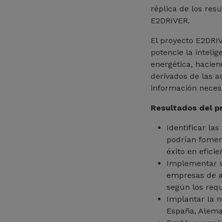
réplica de los res
E2DRIVER.
El proyecto E2DRI
potencie la inteli
energética, hacie
derivados de las au
información nece
Resultados del p
Identificar la
podrían foment
éxito en efici
Implementar u
empresas de a
según los req
Implantar la 
España, Aleman