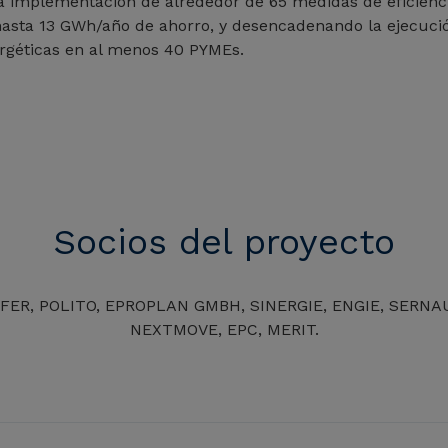
a implementación de alrededor de 65 medidas de eficienci
asta 13 GWh/año de ahorro, y desencadenando la ejecuci
ergéticas en al menos 40 PYMEs.
Socios del proyecto
FER, POLITO, EPROPLAN GMBH, SINERGIE, ENGIE, SERNAU
NEXTMOVE, EPC, MERIT.