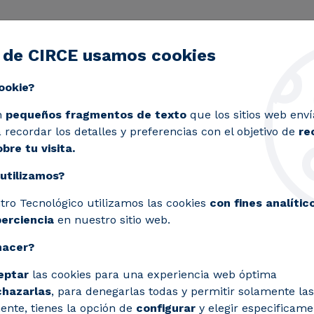
 de CIRCE usamos cookies
ctividad
Servicios
Laboratorios
Proyectos y 
Toggle submenu
ookie?
n
pequeños fragmentos de texto
que los sitios web enví
recordar los detalles y preferencias con el objetivo de
re
bre tu visita.
utilizamos?
tro Tecnológico utilizamos las cookies
con fines analític
perciencia
en nuestro sitio web.
hacer?
eptar
las cookies para una experiencia web óptima
chazarlas
, para denegarlas todas y permitir solamente las
ente, tienes la opción de
configurar
y elegir especificame