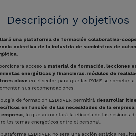
Descripción y objetivos
llará una plataforma de formación colaborativa-coop
gencia colectiva de la industria de suministros de aut
rgética
.
porcionará acceso a
material de formación, lecciones en
amientas energéticas y financieras, módulos de realidad
tores clave
en el sector para que las PYME se sometan a 
plementen sus recomendaciones.
odología de formación E2DRIVER permitirá
desarrollar itin
ecíficos en función de las necesidades de la empresa 
a empresa
, lo que aumentará la eficacia de las sesiones d
re los temas energéticos entre el personal.
a plataforma E2DRIVER no será una acción estática resulta