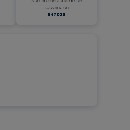
Número de acuerdo de
subvención
847038