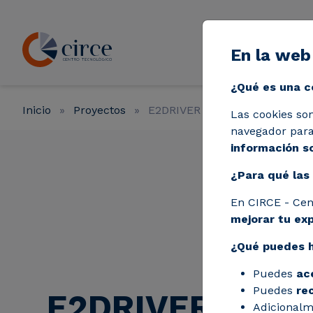
Pasar al contenido principal
En la web
Líneas de a
¿Qué es una c
Inicio
Proyectos
E2DRIVER
Las cookies so
navegador para 
información so
¿Para qué las 
En CIRCE - Cen
mejorar tu ex
¿Qué puedes 
Puedes
ac
Puedes
re
E2DRIVER
Adicionalm