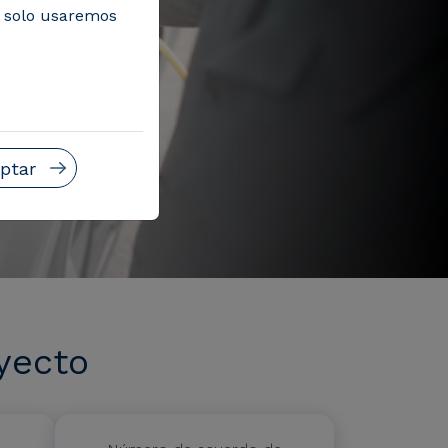
, solo usaremos
ptar
yecto