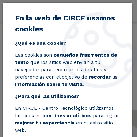
Pasar al contenido principal
En la web de CIRCE usamos
cookies
Volver
Inicio
Proyectos
EMBRACED
¿Qué es una cookie?
Las cookies son
pequeños fragmentos de
texto
que los sitios web envían a tu
EMBRACED
navegador para recordar los detalles y
preferencias con el objetivo de
recordar la
información sobre tu visita.
¿Para qué las utilizamos?
En CIRCE - Centro Tecnológico utilizamos
las cookies
con fines analíticos
para lograr
mejorar tu experciencia
en nuestro sitio
web.