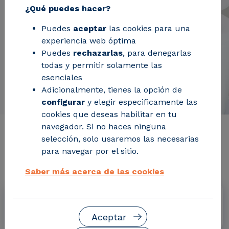
¿Qué puedes hacer?
Puedes
aceptar
las cookies para una
experiencia web óptima
Puedes
rechazarlas
, para denegarlas
todas y permitir solamente las
esenciales
Adicionalmente, tienes la opción de
configurar
y elegir especificamente las
cookies que deseas habilitar en tu
navegador. Si no haces ninguna
Información de interés del
selección, solo usaremos las necesarias
para navegar por el sitio.
proyecto
Saber más acerca de las cookies
Fechas
Junio 2017 - Mayo 2022
Aceptar