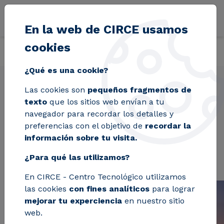
Pasar al contenido principal
En la web de CIRCE usamos
cookies
Volver
Inicio
Proyectos
FABRIC
¿Qué es una cookie?
Las cookies son
pequeños fragmentos de
texto
que los sitios web envían a tu
FABRIC
navegador para recordar los detalles y
preferencias con el objetivo de
recordar la
información sobre tu visita.
¿Para qué las utilizamos?
En CIRCE - Centro Tecnológico utilizamos
las cookies
con fines analíticos
para lograr
mejorar tu experciencia
en nuestro sitio
web.