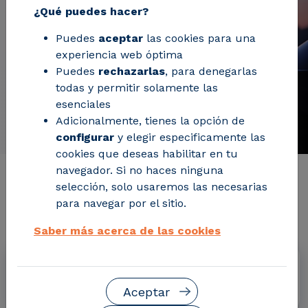
¿Qué puedes hacer?
Puedes
aceptar
las cookies para una
experiencia web óptima
Puedes
rechazarlas
, para denegarlas
todas y permitir solamente las
esenciales
Adicionalmente, tienes la opción de
configurar
y elegir especificamente las
cookies que deseas habilitar en tu
navegador. Si no haces ninguna
Información de interés del
selección, solo usaremos las necesarias
para navegar por el sitio.
proyecto
Saber más acerca de las cookies
Fechas
Octubre 2016 - Marzo 2019
Aceptar