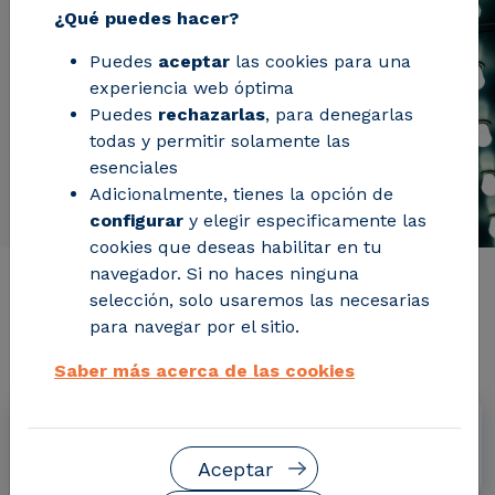
¿Qué puedes hacer?
Puedes
aceptar
las cookies para una
experiencia web óptima
Puedes
rechazarlas
, para denegarlas
todas y permitir solamente las
esenciales
Adicionalmente, tienes la opción de
configurar
y elegir especificamente las
cookies que deseas habilitar en tu
navegador. Si no haces ninguna
Información de interés del
selección, solo usaremos las necesarias
para navegar por el sitio.
proyecto
Saber más acerca de las cookies
Fechas
Abril 2016 - Junio 2019
Aceptar