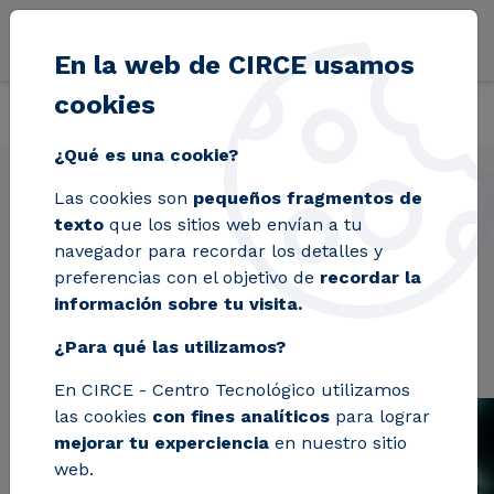
Pasar al contenido principal
En la web de CIRCE usamos
cookies
Volver
Inicio
Proyectos
IdEAS
¿Qué es una cookie?
Las cookies son
pequeños fragmentos de
texto
que los sitios web envían a tu
IdEAS
navegador para recordar los detalles y
preferencias con el objetivo de
recordar la
información sobre tu visita.
¿Para qué las utilizamos?
En CIRCE - Centro Tecnológico utilizamos
las cookies
con fines analíticos
para lograr
mejorar tu experciencia
en nuestro sitio
web.